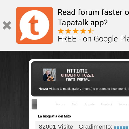
This site uses cookies to provide quality service
Read forum faster o
Tapatalk app?
FREE - on Google Pl
News:
Visitate la media gallery (menu) e proponete inserimenti, 
Indice
Forum
Aiuto
Arcade
Contact
Topics 
La biografia del Mito
82001 Visite
Gradimento: