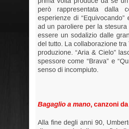
prima volta produce da sé un 
però rappresentata dalla 
esperienze di “Equivocando” e 
ad un paroliere per la stesura 
essere un sodalizio dalle gran
del tutto. La collaborazione tra
produzione. “Aria & Cielo” las
spessore come “Brava” e “Qua
senso di incompiuto.
Bagaglio a mano
, canzoni da
Alla fine degli anni 90, Umber