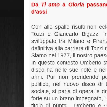
Da
Ti amo
a
Gloria
passan
d’assi
Con alle spalle risulti non e
Tozzi e Giancarlo Bigazzi 
sviluppato tra Milano e Fire
definitiva alla carriera di Tozz
Siamo nel 1977, il nostro paese
In questo contesto Umberto st
disco ha nelle sue note e nell
anni. Pur non prendendo po
politico, nel nuovo disco d
sociale, si parla di operai e 
forte su un brano impegnato, “S
titolo di punta. Umberto e 