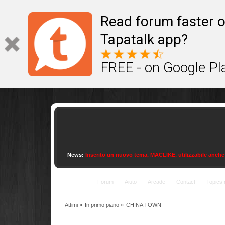
This site uses cookies to provide quality service
Read forum faster o
Tapatalk app?
FREE - on Google Pl
News:
Inserito un nuovo tema, MACLIKE, utilizzabile anche con
Indice
Forum
Aiuto
Arcade
Contact
Topics 
Attimi
»
In primo piano
»
CHINA TOWN