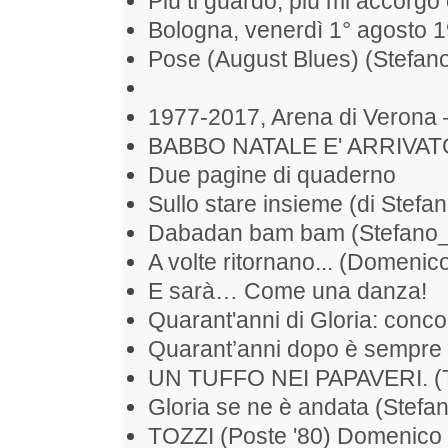
Più ti guardo, più mi accorgo 
Bologna, venerdì 1° agosto 
Pose (August Blues) (Stefan
1977-2017, Arena di Verona 
BABBO NATALE E' ARRIVAT
Due pagine di quaderno
Sullo stare insieme (di Stefan
Dabadan bam bam (Stefano
A volte ritornano... (Domenic
E sarà… Come una danza!
Quarant'anni di Gloria: conc
Quarant’anni dopo è sempre 
UN TUFFO NEI PAPAVERI. (To
Gloria se ne è andata (Stefan
TOZZI (Poste '80) Domenico