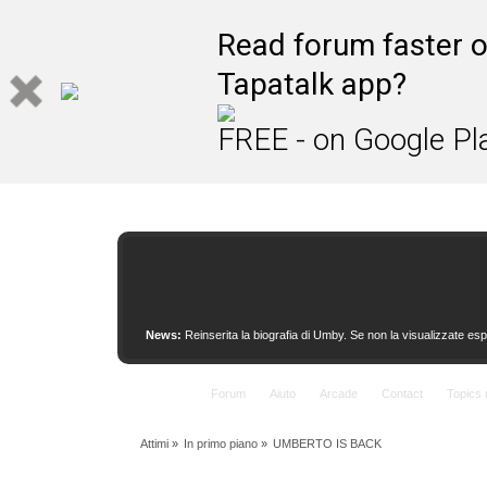
This site uses cookies to provide quality service
Read forum faster o
Tapatalk app?
FREE - on Google Pl
News:
Reinserita la biografia di Umby. Se non la visualizzate esp
Indice
Forum
Aiuto
Arcade
Contact
Topics 
Attimi
»
In primo piano
»
UMBERTO IS BACK