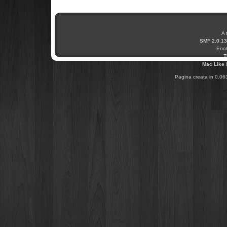
A 
SMF 2.0.13
Enot
T
Mac Like
Pagina creata in 0.06