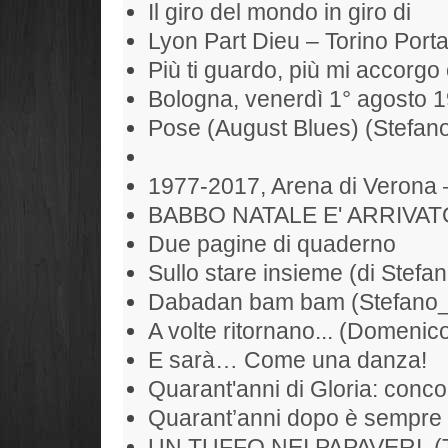
Il giro del mondo in giro di
Lyon Part Dieu – Torino Port
Più ti guardo, più mi accorgo 
Bologna, venerdì 1° agosto 
Pose (August Blues) (Stefan
1977-2017, Arena di Verona 
BABBO NATALE E' ARRIVAT
Due pagine di quaderno
Sullo stare insieme (di Stefan
Dabadan bam bam (Stefano
A volte ritornano... (Domenic
E sarà… Come una danza!
Quarant'anni di Gloria: conc
Quarant’anni dopo è sempre 
UN TUFFO NEI PAPAVERI. (To