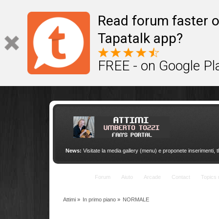
This site uses cookies to provide quality service
Read forum faster o
Tapatalk app?
FREE - on Google Pl
News:
Visitate la media gallery (menu) e proponete inserimenti, 
Indice
Forum
Aiuto
Arcade
Contact
Topics 
Attimi
»
In primo piano
»
NORMALE