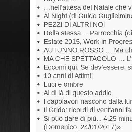
…nell’attesa del Natale che 
Al Night (di Guido Guglielmine
PEZZI DI ALTRI NOI
Della stessa.... Parrocchia (d
Estate 2015, Work in Progr
AUTUNNO ROSSO … Ma che S
MA CHE SPETTACOLO … L’alb
Eccomi qui. Se dev’essere, si
10 anni di Attimi!
Luci e ombre
Al di là di questo addio
I capolavori nascono dalla l
Il Grido: ricordi di vent'anni fa
Si può dare di più... 4.25 min
(Domenico, 24/01/2017)»