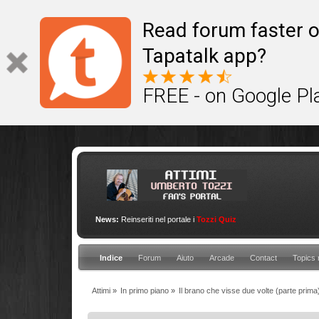
This site uses cookies to provide quality service
Read forum faster o
Tapatalk app?
FREE - on Google Pl
News:
Reinseriti nel portale i
Tozzi Quiz
Indice
Forum
Aiuto
Arcade
Contact
Topics 
Attimi
»
In primo piano
»
Il brano che visse due volte (parte prima