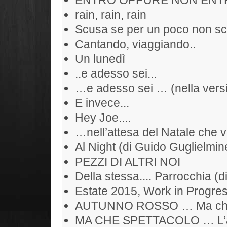
rain, rain, rain
Scusa se per un poco non sc
Cantando, viaggiando..
Un lunedì
..e adesso sei...
…e adesso sei … (nella versi
E invece...
Hey Joe....
…nell’attesa del Natale che 
Al Night (di Guido Guglielmine
PEZZI DI ALTRI NOI
Della stessa.... Parrocchia (d
Estate 2015, Work in Progr
AUTUNNO ROSSO … Ma che S
MA CHE SPETTACOLO … L’alb