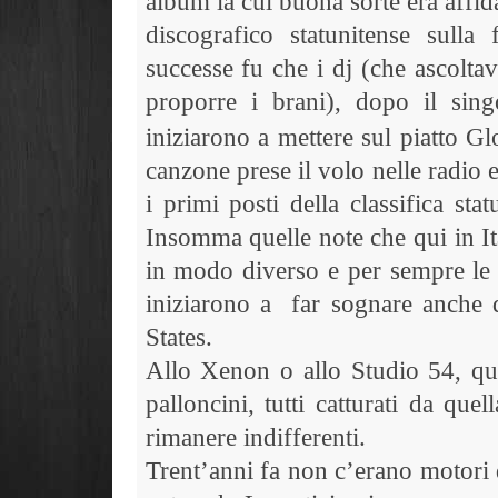
album la cui buona sorte era affid
discografico statunitense sull
successe fu che i dj (che ascolta
proporre i brani), dopo il sin
iniziarono a mettere sul piatto G
canzone prese il volo nelle radio 
i primi posti della classifica st
Insomma quelle note che qui in It
in modo diverso e per sempre le 
iniziarono a
far sognare anche d
States.
Allo Xenon o allo Studio 54, q
palloncini, tutti catturati da que
rimanere indifferenti.
Trent’anni fa non c’erano motori d