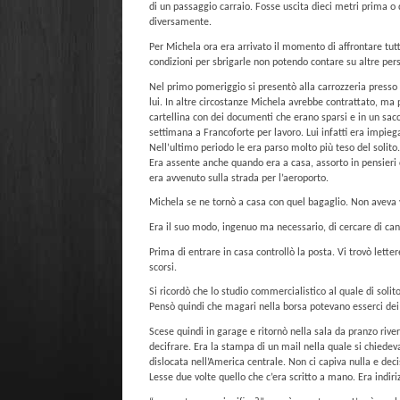
di un passaggio carraio. Fosse uscita dieci metri prima o
diversamente.
Per Michela ora era arrivato il momento di affrontare tut
condizioni per sbrigarle non potendo contare su altre per
Nel primo pomeriggio si presentò alla carrozzeria presso 
lui. In altre circostanze Michela avrebbe contrattato, ma 
cartellina con dei documenti che erano sparsi e in un sacch
settimana a Francoforte per lavoro. Lui infatti era impieg
Nell’ultimo periodo le era parso molto più teso del solito.
Era assente anche quando era a casa, assorto in pensieri 
era avvenuto sulla strada per l’aeroporto.
Michela se ne tornò a casa con quel bagaglio. Non aveva vog
Era il suo modo, ingenuo ma necessario, di cercare di ca
Prima di entrare in casa controllò la posta. Vi trovò lette
scorsi.
Si ricordò che lo studio commercialistico al quale di solit
Pensò quindi che magari nella borsa potevano esserci de
Scese quindi in garage e ritornò nella sala da pranzo rive
decifrare. Era la stampa di un mail nella quale si chiedev
dislocata nell’America centrale. Non ci capiva nulla e dec
Lesse due volte quello che c’era scritto a mano. Era indiriz