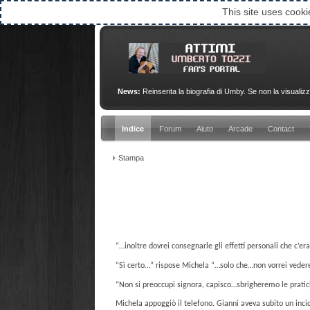
This site uses cooki
News:
Reinserita la biografia di Umby. Se non la visualizz
Indice
Forum
Aiuto
Arcade
Contact
Stampa
“…inoltre dovrei consegnarle gli effetti personali che c’er
“Sì certo…” rispose Michela “…solo che…non vorrei vedere 
“Non si preoccupi signora, capisco…sbrigheremo le pratich
Michela appoggiò il telefono. Gianni aveva subito un inci