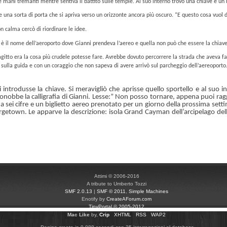
e mani tremanti mentre sentiva il battito sulle tempie. Al suo internò trovò una chiave e un b
una sorta di porta che si apriva verso un orizzonte ancora più oscuro. “E questo cosa vuol d
n calma cercò di riordinare le idee.
 è il nome dell’aeroporto dove Gianni prendeva l’aereo e quella non può che essere la chiave
agitto era la cosa più crudele potesse fare. Avrebbe dovuto percorrere la strada che aveva fa
ò sulla guida e con un coraggio che non sapeva di avere arrivò sul parcheggio dell’aereoporto. 
introdusse la chiave. Si meravigliò che aprisse quello sportello e al suo in
iconobbe la calligrafia di Gianni. Lesse:” Non posso tornare, appena puoi rag
 a sei cifre e un biglietto aereo prenotato per un giorno della prossima se
getown. Le apparve la descrizione: isola Grand Cayman dell’arcipelago dell
Attimi © 2006-2016
A tribute to Umberto Tozzi
SMF 2.0.13
|
SMF © 2011
,
Simple Machines
Enotify by
CreateAForum.com
TinyPortal
© 2005-2012
Mac Like
by,
Crip
XHTML
RSS
WAP2