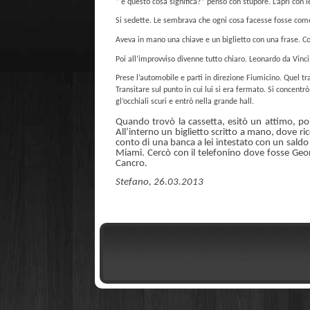
“ e questo cosa significa?” pensò con stupore. L’aprì con l
Si sedette. Le sembrava che ogni cosa facesse fosse come 
Aveva in mano una chiave e un biglietto con una frase. Co
Poi all’improvviso divenne tutto chiaro. Leonardo da Vinci
Prese l’automobile e partì in direzione Fiumicino. Quel tr
Transitare sul punto in cui lui si era fermato. Si concentr
gl’occhiali scuri e entrò nella grande hall.
Quando trovò la cassetta, esitò un attimo, poi 
All’interno un biglietto scritto a mano, dove r
conto di una banca a lei intestato con un saldo
Miami. Cercò con il telefonino dove fosse Geor
Cancro.
Stefano, 26.03.2013