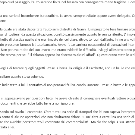
 dopo quel passaggio, l’auto sarebbe finita nel fossato con conseguenze meno tragiche. Il de
ta una serie di incombenze burocratiche. Le aveva sempre evitate oppure aveva delegato. Ora 
sone.
la quale era stata depositata l’auto semidistrutta di Gianni. L’impiegato le fece firmare alc
pur di togliersi da questa situazione, accettò passivamente quanto le veniva riferito. L’ impi
etto di plastica quello che era rimasto del cellulare, ritrovato fuori dall’auto. Infine una v
ato presso un famoso Istituto bancario. Aveva fatto carriera occupandosi di transazioni inter
 Non parlava molto del suo lavoro, ma erano evidenti le difficoltà. I viaggi all’estero erano p
che teneva per se. “Ti chiamo appena ho sistemato alcuni affari”. Queste erano state le ulti
lia di toccare quegli oggetti. Prese la borsa, la valigia e il sacchetto, aprì un baule che era
ncellare quanto stava subendo.
re indirizzate a lui. Il tentativo di non pensarci falliva continuamente. Prese le buste e le ap
o si appoggiavano per questioni fiscali le aveva chiesto di consegnare eventuali fatture o quan
i documenti che avrebbe fatto bene a non ignorare.
rsando sul tavolo il contenuto. C’era tutta una serie di stampati che lei non sapeva interpre
a conto di alcune operazioni che non risultavano chiare. Su un’ altra a cartellina una serie d
ise che avrebbe portato tutto il contenuto dai commercialisti.
Ma ciò che colpì la sua attenz
zata a lei.