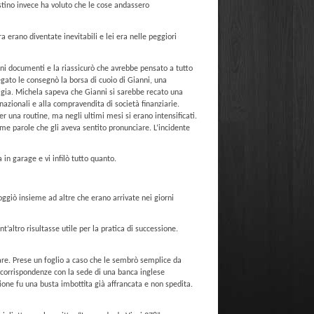
stino invece ha voluto che le cose andassero
erano diventate inevitabili e lei era nelle peggiori
uni documenti e la riassicurò che avrebbe pensato a tutto
egato le consegnò la borsa di cuoio di Gianni, una
aligia. Michela sapeva che Gianni si sarebbe recato una
nazionali e alla compravendita di società finanziarie.
er una routine, ma negli ultimi mesi si erano intensificati.
me parole che gli aveva sentito pronunciare. L’incidente
 in garage e vi infilò tutto quanto.
poggiò insieme ad altre che erano arrivate nei giorni
t’altro risultasse utile per la pratica di successione.
tare. Prese un foglio a caso che le sembrò semplice da
i corrispondenze con la sede di una banca inglese
ione fu una busta imbottita già affrancata e non spedita.