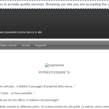
es to provide quality services. Browsing our site you are accepting the 
ate espandete il primo blocco in alto
Topics recenti
Accedi
Registrati
POTRESTI ESSERE TU
ano nell’auto… e definire il passaggio di proprietà della stessa…”
l’auto... se fosse possibile…”
e qui nel mio ufficio. Ci vediamo nel pomeriggio.”
dente mortale la settimana prima. Un malore mentre era alla guida. La vettura, senza control