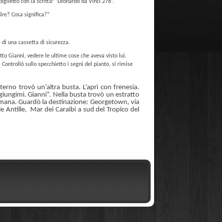
iglietto con la scritta: “Leonardo da Vinci 278”.
ire? Cosa significa?”
 di una cassetta di sicurezza.
tto Gianni, vedere le ultime cose che aveva visto lui.
Controllò sullo specchietto i segni del pianto, si rimise
terno trovò un’altra busta. L’aprì con frenesia.
giungimi. Gianni”. Nella busta trovò un estratto
ttimana. Guardò la destinazione: Georgetown, via
e Antille,
Mar dei Caraibi a sud del Tropico del