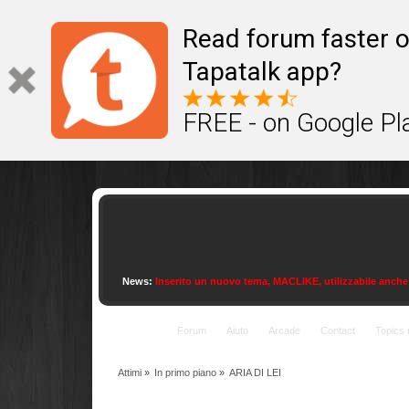
This site uses cookies to provide quality service
Read forum faster o
Tapatalk app?
FREE - on Google Pl
News:
Inserito un nuovo tema, MACLIKE, utilizzabile anche con
Indice
Forum
Aiuto
Arcade
Contact
Topics 
Attimi
»
In primo piano
»
ARIA DI LEI