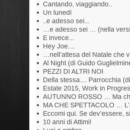
Cantando, viaggiando..
Un lunedì
..e adesso sei...
…e adesso sei … (nella versi
E invece...
Hey Joe....
…nell’attesa del Natale che 
Al Night (di Guido Guglielmine
PEZZI DI ALTRI NOI
Della stessa.... Parrocchia (d
Estate 2015, Work in Progr
AUTUNNO ROSSO … Ma che S
MA CHE SPETTACOLO … L’alb
Eccomi qui. Se dev’essere, si
10 anni di Attimi!