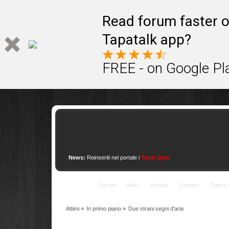
This site uses cookies to provide quality service
Read forum faster o
Tapatalk app?
FREE - on Google Pl
News:
Reinseriti nel portale i
Tozzi Quiz
Indice
Forum
Aiuto
Arcade
Contact
Topics 
Attimi
»
In primo piano
»
Due strani segni d'aria