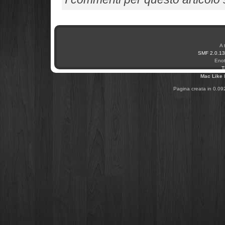
A 
SMF 2.0.13
Enot
T
Mac Like
Pagina creata in 0.09