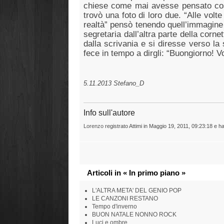
chiese come mai avesse pensato così
trovò una foto di loro due. “Alle volt
realtà” pensò tenendo quell’immagine t
segretaria dall’altra parte della corn
dalla scrivania e si diresse verso la 
fece in tempo a dirgli: “Buongiorno! 
5.11.2013 Stefano_D gr
Info sull'autore
Lorenzo
registrato Attimi in Maggio 19, 2011, 09:23:18 e ha
Articoli in « In primo piano »
L'ALTRA META' DEL GENIO POP
LE CANZONI RESTANO
Tempo d'inverno
BUON NATALE NONNO ROCK
Luci e ombre