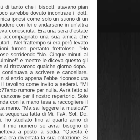
 di tanto che i biscotti stavano pian
oco avrebbe dovuto incontrare il dott.
onica ipnosi come solo un suono di un
iudere con lei e andarsene in un’altra
veva conosciuta. Era una sera d’estate
va accompagnato una sua amica che
tarli. Nel frattempo si era però levato
ni furono pertanto frettolose. ”Ho
pose sorridendo “No. Cinque minuti al
ulmine!” e mentre le diceva questo gli
e si ritrovarono qualche giorno dopo.
continuava a scrivere e cancellare.
n silenzio appena l’ebbe riconosciuta
il tavolino come invito a sedersi. “Mi
o?Tanto rumore per nulla. Avrà fatto al
anzone per il nostro repertorio. Solo
a con la mano tesa a raccogliere il
a sua mano. “Ma sai leggere la musica?”
a sequenza fatta di Mi, Fa#, Sol, Do,
, ho studiato fino al quarto anno di
 il mio numero se avrai bisogno di
imetteva a posto la sedia. “Questa è
osa era diventata la sua colazione. Si