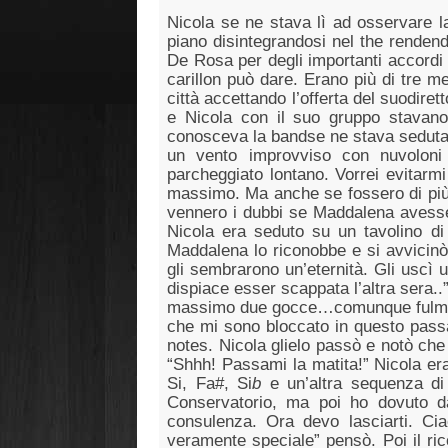
Nicola se ne stava lì ad osservare l
piano disintegrandosi nel the rendend
De Rosa per degli importanti accordi
carillon può dare. Erano più di tre m
città accettando l’offerta del suodir
e Nicola con il suo gruppo stava
conosceva la bandse ne stava seduta in
un vento improvviso con nuvoloni 
parcheggiato lontano. Vorrei evitarm
massimo. Ma anche se fossero di più n
vennero i dubbi se Maddalena avesse 
Nicola era seduto su un tavolino d
Maddalena lo riconobbe e si avvicinò
gli sembrarono un’eternità. Gli uscì 
dispiace esser scappata l’altra sera..
massimo due gocce…comunque fulmini b
che mi sono bloccato in questo pas
notes. Nicola glielo passò e notò che 
“Shhh! Passami la matita!” Nicola er
Si, Fa#, Si
b
e un’altra sequenza di 
Conservatorio, ma poi ho dovuto d
consulenza. Ora devo lasciarti. Cia
veramente speciale” pensò. Poi il ric