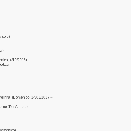
ù solo)
ti)
ico, 4/10/2015)
ttavi!
 eternità. (Domenico, 24/01/2017)»
torno (Per Angela)
(Domenico)