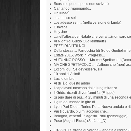
Scusa se per un poco non scriverò
Cantando, viaggiando..
Un lunedì
..e adesso sei...
…e adesso sei … (nella versione di Linda)
E invece...
Hey Joe....
…nell’attesa del Natale che verrà …(non sarò pi
Al Night (di Guido Guglielminetti)
PEZZI DI ALTRI NOI
Della stessa.... Parrocchia (di Guido Guglielminet
Estate 2015, Work in Progress…
AUTUNNO ROSSO … Ma che Spettacolo! (Domen
MA CHE SPETTACOLO … L’album che (non) aspe
Eccomi qui. Se dev’essere, sia.
10 anni di Attimi!
Luci e ombre
Al di là di questo addio
I capolavori nascono dalla lungimiranza
Il Grido: ricordi di vent'anni fa. (Filippo)
Si può dare di più... 4.25 minuti di una seconda
Il giro del mondo in giro di
Lyon Part Dieu – Torino Porta Nuova andata e ri
Più ti guardo, più mi accorgo che...
Bologna, venerdì 1° agosto 1980 (pomeriggio)
Pose (August Blues) (Stefano_D)
1977-2017, Arena di Verona – andata e ritorno 