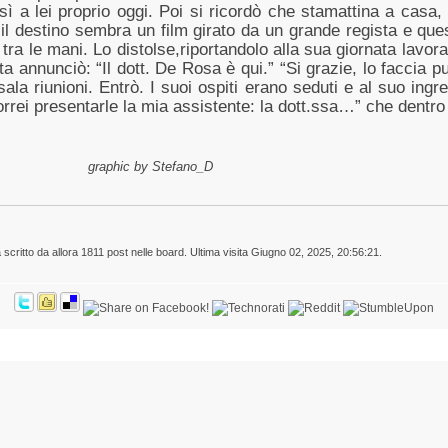
 a lei proprio oggi. Poi si ricordò che stamattina a casa,
e il destino sembra un film girato da un grande regista e qu
ra le mani. Lo distolse,riportandolo alla sua giornata lavorat
etta annunciò: “Il dott. De Rosa è qui.” “Si grazie, lo faccia
sala riunioni. Entrò. I suoi ospiti erano seduti e al suo ing
Vorrei presentarle la mia assistente: la dott.ssa…” che dent
aphic by Stefano_D
 scritto da allora 1811 post nelle board. Ultima visita Giugno 02, 2025, 20:56:21.