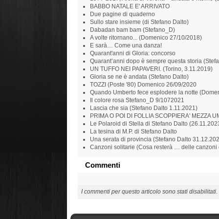
BABBO NATALE E' ARRIVATO
Due pagine di quaderno
Sullo stare insieme (di Stefano Dalto)
Dabadan bam bam (Stefano_D)
A volte ritornano... (Domenico 27/10/2018)
E sarà… Come una danza!
Quarant'anni di Gloria: concorso
Quarant’anni dopo è sempre questa storia (Stef
UN TUFFO NEI PAPAVERI. (Torino, 3.11.2019)
Gloria se ne è andata (Stefano Dalto)
TOZZI (Poste '80) Domenico 26/09/2020
Quando Umberto fece esplodere la notte (Domen
Il colore rosa Stefano_D 9/1072021
Lascia che sia (Stefano Dalto 1.11.2021)
PRIMA O POI DI FOLLIA SCOPPIERA' MEZZA UM
Le Polaroid di Stella di Stefano Dalto (26.11.202
La tesina di M.P. di Stefano Dalto
Una serata di provincia (Stefano Dalto 31.12.20
Canzoni solitarie (Cosa resterà … delle canzoni
Commenti
I commenti per questo articolo sono stati disabilitati.