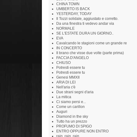
CHINA TOWN
UMBERTO IS BACK
YESTERDAY, TODAY
Il Tozzi solidale, aggiustato e corretto.
Da una finestra ti vedevo andar via
NORMALE
SE L'ESTATE DURA UN GIORNO..
EVA
Cavalcando le stagioni come un grande re
IN CONCERTO
Il brano che visse due volte (parte prima)
FACCIA D'ANGELO
CHIUSO
Potresti essere tu
Potresti essere tu
Genesi MMXII
ARIA DI LEI
Nell'aria c'è
Due strani segni d'aria
La mitica
Ci siamo persi e...
Come un carillon
Auguri
Diamond in the sky
Tutto ha un prezzo
PROFUMO DI SPIGO
ENTRO OPPURE NON ENTRO
rain, rain, rain