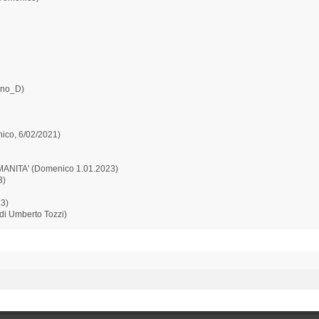
ano_D)
ico, 6/02/2021)
ANITA' (Domenico 1.01.2023)
3)
23)
 di Umberto Tozzi)