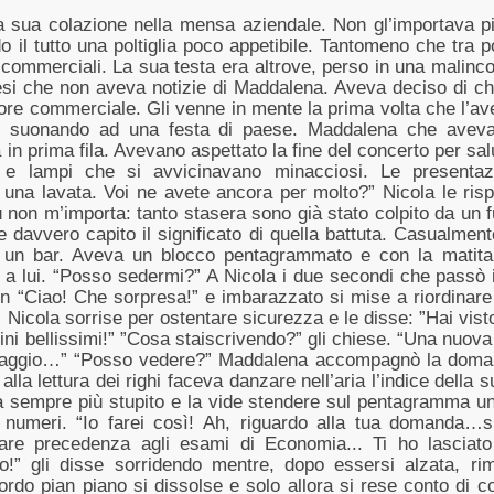
a sua colazione nella mensa aziendale. Non gl’importava più
o il tutto una poltiglia poco appetibile. Tantomeno che tra p
 commerciali. La sua testa era altrove, perso in una malinc
esi che non aveva notizie di Maddalena. Aveva deciso di ch
ettore commerciale. Gli venne in mente la prima volta che l’a
no suonando ad una festa di paese. Maddalena che ave
 prima fila. Avevano aspettato la fine del concerto per salu
e lampi che si avvicinavano minacciosi. Le presentazio
i una lavata. Voi ne avete ancora per molto?” Nicola le ris
on m’importa: tanto stasera sono già stato colpito da un f
davvero capito il significato di quella battuta. Casualment
i un bar. Aveva un blocco pentagrammato e con la matita 
 a lui. “Posso sedermi?” A Nicola i due secondi che passò i
un “Ciao! Che sorpresa!” e imbarazzato si mise a riordinare 
” Nicola sorrise per ostentare sicurezza e le disse: ”Hai vist
ellissimi!” ”Cosa staiscrivendo?” gli chiese. “Una nuova c
saggio…” “Posso vedere?” Maddalena accompagnò la domand
alla lettura dei righi faceva danzare nell’aria l’indice dell
a sempre più stupito e la vide stendere sul pentagramma un
numeri. “Io farei così! Ah, riguardo alla tua domanda…si
are precedenza agli esami di Economia... Ti ho lasciato
o!” gli disse sorridendo mentre, dopo essersi alzata, r
ordo pian piano si dissolse e solo allora si rese conto di c