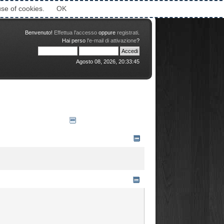
Attimi © 2006-2016
use of cookies.
OK
Benvenuto!
Effettua l'accesso
oppure
registrati
.
Hai perso
l'e-mail di attivazione
?
Agosto 08, 2026, 20:33:45