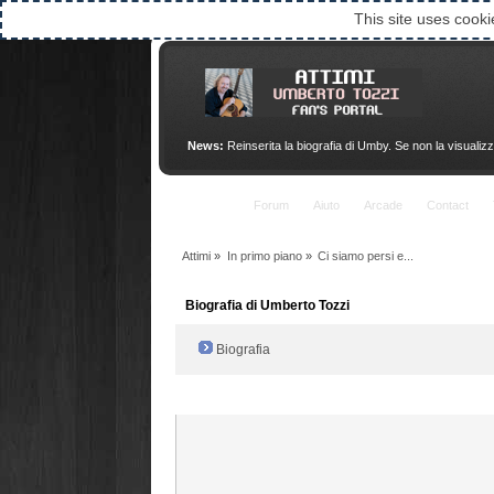
This site uses cooki
News:
Reinserita la biografia di Umby. Se non la visualizz
Indice
Forum
Aiuto
Arcade
Contact
Attimi
»
In primo piano
»
Ci siamo persi e...
Biografia di Umberto Tozzi
Biografia
Radio Filger online :)