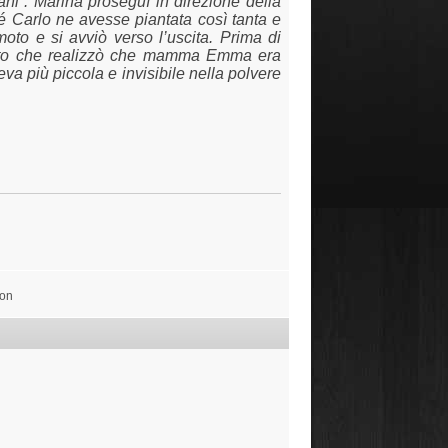
ni”. Marina proseguì in direzione della
é Carlo ne avesse piantata così tanta e
oto e si avviò verso l’uscita. Prima di
o che realizzò che
mamma Emma era
va più piccola e invisibile nella polvere