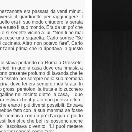
mezzanotte era passata da venti minuti.
versò il giardinetto per raggiungere il
 quello era il suo modo chiudere la serata
sa e tutto il suo mondo. Era da un po’ che
e si sedette vicino a lui. “Non ti ho mai
 accese una sigaretta. Carlo sorrise “Se
i cucinato. Altro non potevo fare”. Carlo
ent’anni prima che lo riportava in questo
a lo stava portando da Roma a Grosseto.
eriodi in quella casa dove era rimasta a
 onnipresente profumo di lavanda che le
 era fissato per sempre nella sua memoria
cina dove lei era sempre indaffarata. In
 grossi pentoloni la frutta e lo zucchero
alline nel recinto dietro la casa, i
due
estiva che il prato non poteva offrire.
he erano i più diversi possibili. Entrava
avrebbe fatto con la sua mamma se fosse
lo riempiva con un po’ d’acqua e poi lo
i fiori oltre che belli si possono anche
l’ascoltava divertito. “Li puoi mettere
ande t’insegnerò come fare”.