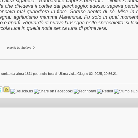
un’altra sigaretta. ”Buonanotte capo! A domani”.
“Notte! A doma
da che divideva il cortile dal parcheggio: adesso sapeva perch
cava mai quand’era in fiore. Sorrise dentro di sé. Mise in m
nsegna:
agriturismo mamma Maremma. Fu solo in quel moment
 e ripartì. Riguardò di nuovo l’insegna nello specchietto: si face
ccola luce in quella notte senza luna di primavera.
graphic by Stefano_D
 scritto da allora 1811 post nelle board. Ultima visita Giugno 02, 2025, 20:56:21.