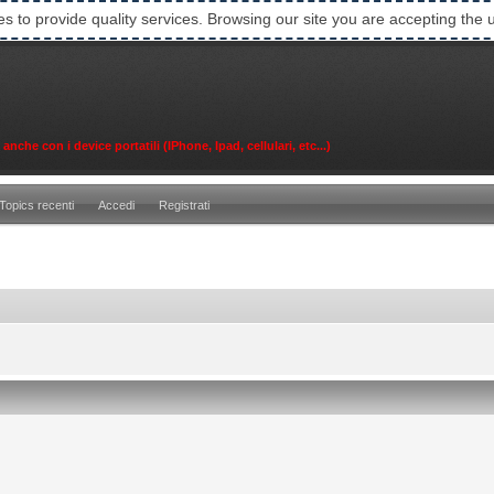
es to provide quality services. Browsing our site you are accepting the 
che con i device portatili (IPhone, Ipad, cellulari, etc...)
Topics recenti
Accedi
Registrati