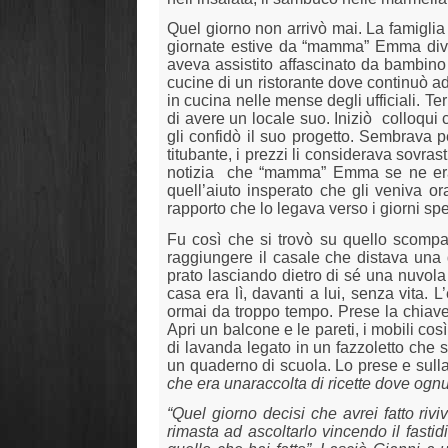
Quel giorno non arrivò mai. La famigli
giornate estive da “mamma” Emma di
aveva assistito affascinato da bambino e
cucine di un ristorante dove continuò ad
in cucina nelle mense degli ufficiali. T
di avere un locale suo. Iniziò
colloqui 
gli confidò il suo progetto. Sembrava pe
titubante, i prezzi li considerava sovra
notizia
che “mamma” Emma se ne er
quell’aiuto insperato che gli veniva or
rapporto che lo legava verso i giorni spe
Fu così che si trovò su quello scompa
raggiungere il casale che distava una d
prato lasciando dietro di sé una nuvola d
casa era lì, davanti a lui, senza vita. 
ormai da troppo tempo. Prese la chiave 
Apri un balcone e le pareti, i mobili cos
di lavanda legato in un fazzoletto che 
un quaderno di scuola. Lo prese e sulla
che era unaraccolta di ricette dove ognu
“Quel giorno decisi che avrei fatto riv
rimasta ad ascoltarlo vincendo il fasti