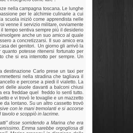
canze nella campagna toscana. Le lunghe
a passione per le alchimie culinarie a cui
a la scuola iniziò come apprendista nelle
oi venne il servizio militare, ovviamente
il tempo sentiva sempre più il desiderio
 coinvolgere anche un suo amico al quale
issero a concretizzarsi. Il suo amico era
casa dei genitori.
Un giorno gli arrivò la
r quanto potesse ritenersi fortunato per
rto che si era interrotto per sempre. Un
a destinazione Carlo prese un taxi per
mmettersi nella stradina che tagliava il
ancello e percorse a piedi il vialetto. La
ori delle aiuole davanti a balconi chiusi
za era freddae quel
freddo lo sentì tutto.
setto e vi trovò le tovaglie e un mazzetto
re da lontano. Su un altro cassetto
trovò
sive con le mani tremolanti e si accorse
 tavolo e scoppiò in lacrime.
iatti” disse sorridendo a Marina che era
to benissimo. Emma sarebbe orgogliosa di