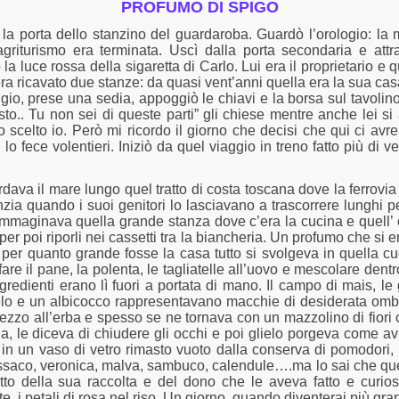
PROFUMO DI SPIGO
 la porta dello stanzino del guardaroba. Guardò l’orologio: la 
griturismo era terminata. Uscì dalla porta secondaria e attra
ò la luce rossa della sigaretta di Carlo. Lui era il proprietario e
 era ricavato due stanze: da quasi vent’anni quella era la sua ca
gio, prese una sedia, appoggiò le chiavi e la borsa sul tavolino 
o.. Tu non sei di queste parti” gli chiese mentre anche lei si
 scelto io. Però mi ricordo il giorno che decisi che qui ci avre
lo fece volentieri. Iniziò da quel viaggio in treno fatto più di v
dava il mare lungo quel tratto di costa toscana dove la ferrovi
zia quando i suoi genitori lo lasciavano a trascorrere lunghi p
Immaginava quella grande stanza dove c’era la cucina e quell’
er poi riporli nei cassetti tra la biancheria. Un profumo che si
per quanto grande fosse la casa tutto si svolgeva in quella cu
e il pane, la polenta, le tagliatelle all’uovo e mescolare dentro
gredienti erano lì fuori a portata di mano. Il campo di mais, le g
 e un albicocco rappresentavano macchie di desiderata ombra 
zzo all’erba e spesso se ne tornava con un mazzolino di fiori c
a, le diceva di chiudere gli occhi e poi glielo porgeva come 
in un vaso di vetro rimasto vuoto dalla conserva di pomodori, 
ssaco, veronica, malva, sambuco, calendule….ma lo sai che quest
o della sua raccolta e del dono che le aveva fatto e curioso 
e, i petali di rosa nel riso. Un giorno, quando diventerai più gr