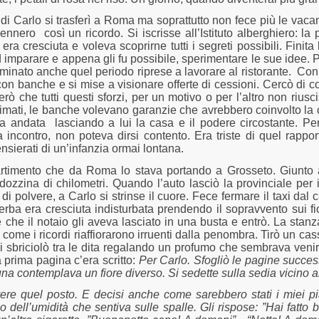
a di Carlo si trasferì a Roma ma soprattutto non fece più le va
vennero
così un ricordo. Si iscrisse all’Istituto alberghiero: l
ra cresciuta e voleva scoprirne tutti i segreti possibili. Finit
 imparare e appena gli fu possibile, sperimentare le sue idee. P
erminato anche quel periodo riprese a lavorare al ristorante.
Con 
con banche e si mise a visionare offerte di cessioni. Cercò di
rò che tutti questi sforzi, per un motivo o per l’altro non riusc
stimati, le banche volevano garanzie che avrebbero coinvolto la 
a andata
lasciando a lui la casa e il podere circostante. Pe
a incontro, non poteva dirsi contento. Era triste di quel rappo
nsierati di un’infanzia ormai lontana.
rtimento che da Roma lo stava portando a Grosseto. Giunto 
ozzina di chilometri. Quando l’auto lasciò la provinciale per i
i polvere, a Carlo si strinse il cuore. Fece fermare il taxi dal c
L’erba era cresciuta indisturbata prendendo il sopravvento sui fi
che il notaio gli aveva lasciato in una busta e entrò. La stan
ì come i ricordi riaffiorarono irruenti dalla penombra. Tirò un cas
si sbriciolò tra le dita regalando un profumo che sembrava veni
 prima pagina c’era scritto:
Per Carlo.
Sfogliò le pagine succes
na contemplava un fiore diverso. Si sedette sulla sedia vicino al
ivere quel posto. E decisi anche come sarebbero stati i miei p
dio dell’umidità che sentiva sulle spalle. Gli rispose: ”Hai fat