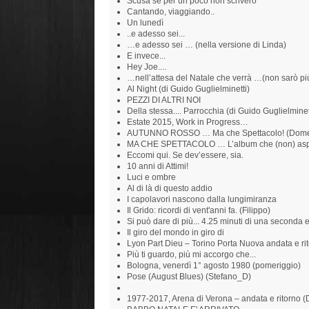
Scusa se per un poco non scriverò
Cantando, viaggiando..
Un lunedì
..e adesso sei...
…e adesso sei … (nella versione di Linda)
E invece...
Hey Joe....
…nell’attesa del Natale che verrà …(non sarò pi
Al Night (di Guido Guglielminetti)
PEZZI DI ALTRI NOI
Della stessa.... Parrocchia (di Guido Guglielminet
Estate 2015, Work in Progress…
AUTUNNO ROSSO … Ma che Spettacolo! (Domen
MA CHE SPETTACOLO … L’album che (non) aspe
Eccomi qui. Se dev’essere, sia.
10 anni di Attimi!
Luci e ombre
Al di là di questo addio
I capolavori nascono dalla lungimiranza
Il Grido: ricordi di vent'anni fa. (Filippo)
Si può dare di più... 4.25 minuti di una seconda
Il giro del mondo in giro di
Lyon Part Dieu – Torino Porta Nuova andata e ri
Più ti guardo, più mi accorgo che...
Bologna, venerdì 1° agosto 1980 (pomeriggio)
Pose (August Blues) (Stefano_D)
1977-2017, Arena di Verona – andata e ritorno 