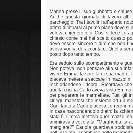
Marina prese il suo giubbotto e chiuse
Anche questa giornata di lavoro all’ a
parcheggio. Tra i tavolini all’aperto not
prima di ritirarsi al primo piano dove si
voleva chiederglielo. Così si fece corag
chiesto come mai hai scelto questo post
devo essere sincero ti dirò che non l’ho
aveva voglia di raccontare. Quella sera 
posto dopo tanto tempo.
Era seduto sullo scompartimento e guar
Non poteva
non pensare alla sua infan
vivere Emma, la sorella di sua madre. 
piaceva mettere a seccare in mazzolini p
inchiodandone i ricordi. Ricordava che 
quella cucina Carlo aveva visto Emma far
per preparare le marmellate. Tutti gli in
ciliegi
maestosi che insieme ad un melo
Ogni tanto a Carlo piaceva correre in me
in casa nascondendolo dietro la schien
stata lì. Emma metteva quel mazzolino 
ammirava a voce alta. ”Margherita, tara
mangiare?” Carlola guardava soddisfatt
nell’insalata, il sambuco nelle marmellat