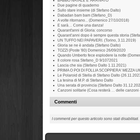
BABBO NATALE E' ARRIVATO
Due pagine di quaderno
Sullo stare insieme (di Stefano Dalto)
Dabadan bam bam (Stefano_D)
A volte ritornano... (Domenico 27/10/2018)
E sarà… Come una danza!
Quarant'anni di Gloria: concorso
Quarant’anni dopo è sempre questa storia (Stef
UN TUFFO NEI PAPAVERI. (Torino, 3.11.2019)
Gloria se ne è andata (Stefano Dalto)
TOZZI (Poste '80) Domenico 26/09/2020
Quando Umberto fece esplodere la notte (Domen
Il colore rosa Stefano_D 9/1072021
Lascia che sia (Stefano Dalto 1.11.2021)
PRIMA O POI DI FOLLIA SCOPPIERA' MEZZA UM
Le Polaroid di Stella di Stefano Dalto (26.11.202
La tesina di M.P. di Stefano Dalto
Una serata di provincia (Stefano Dalto 31.12.20
Canzoni solitarie (Cosa resterà … delle canzoni
Commenti
I commenti per questo articolo sono stati disabilitati.