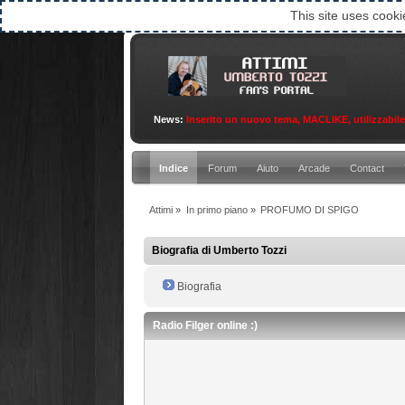
This site uses cooki
News:
Inserito un nuovo tema, MACLIKE, utilizzabile an
Indice
Forum
Aiuto
Arcade
Contact
Attimi
»
In primo piano
»
PROFUMO DI SPIGO
Biografia di Umberto Tozzi
Biografia
Radio Filger online :)