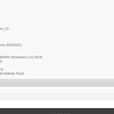
ano_D)
ico, 6/02/2021)
ANITA' (Domenico 1.01.2023)
3)
23)
 di Umberto Tozzi)