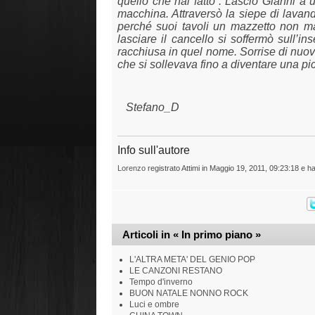
quello che hai fatto”. Lasciò Gianni a 
macchina. Attraversò la siepe di lavan
perché suoi tavoli un mazzetto non man
lasciare il cancello si soffermò sull’i
racchiusa in quel nome. Sorrise di nuovo
che si sollevava fino a diventare una pi
Stefano_D
Info sull'autore
Lorenzo
registrato Attimi in Maggio 19, 2011, 09:23:18 e ha
Articoli in « In primo piano »
L'ALTRA META' DEL GENIO POP
LE CANZONI RESTANO
Tempo d'inverno
BUON NATALE NONNO ROCK
Luci e ombre