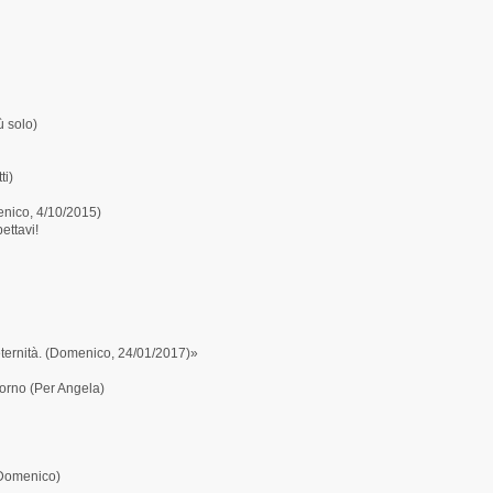
ù solo)
ti)
ico, 4/10/2015)
ttavi!
 eternità. (Domenico, 24/01/2017)»
torno (Per Angela)
(Domenico)