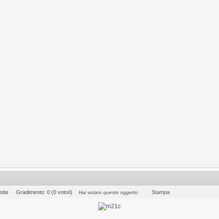
site
Gradimento: 0 (0 voto/i)
Stampa
Hai votato questo oggetto.