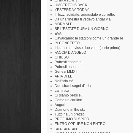
CHINA TOWN
UMBERTO IS BACK
YESTERDAY, TODAY
Il Tozzi solidale, aggiustato e corretto.
Da una finestra ti vedevo andar via
NORMALE
SE L'ESTATE DURA UN GIORNO..
EVA
Cavalcando le stagioni come un grande re
IN CONCERTO
Il brano che visse due volte (parte prima)
FACCIA D'ANGELO
CHIUSO
Potresti essere tu
Potresti essere tu
Genesi MMXII
ARIA DI LEI
Nell'aria c'è
Due strani segni d'aria
La mitica
Ci siamo persi e...
Come un carillon
Auguri
Diamond in the sky
Tutto ha un prezzo
PROFUMO DI SPIGO
ENTRO OPPURE NON ENTRO
rain, rain, rain