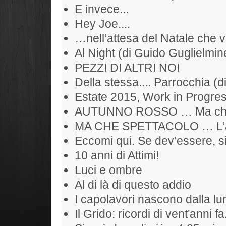
E invece...
Hey Joe....
…nell’attesa del Natale che 
Al Night (di Guido Guglielmine
PEZZI DI ALTRI NOI
Della stessa.... Parrocchia (d
Estate 2015, Work in Progr
AUTUNNO ROSSO … Ma che S
MA CHE SPETTACOLO … L’alb
Eccomi qui. Se dev’essere, si
10 anni di Attimi!
Luci e ombre
Al di là di questo addio
I capolavori nascono dalla l
Il Grido: ricordi di vent'anni fa