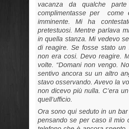
vacanza da qualche parte
complimentasse per
come e
imminente. Mi ha contestato 
pretestuosi. Mentre parlava m
in quella stanza. Mi vedevo se
di reagire. Se fosse stato un
non era cosi.
Devo reagire. M
volte. “
Domani non vengo. Non
sentivo ancora su un altro ang
stavo osservando. Avevo la voc
non dicevo più nulla. C’era u
quell’ufficio.
Ora sono qui seduto in un bar
pensando se per caso il mio 
telefono che è ancora spento.