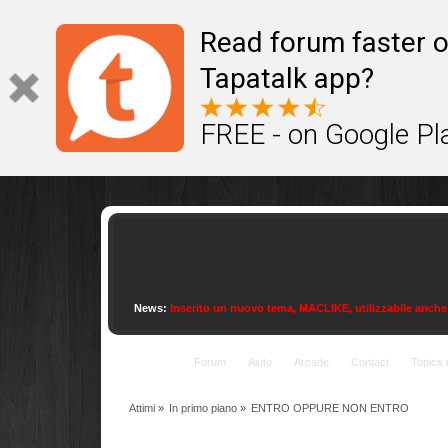
This site uses cookies to provide quality service
Read forum faster o
Tapatalk app?
FREE - on Google Pl
News:
Inserito un nuovo tema, MACLIKE, utilizzabile anche con
Indice
Forum
Aiuto
Arcade
Contact
Topics 
Attimi
»
In primo piano
»
ENTRO OPPURE NON ENTRO