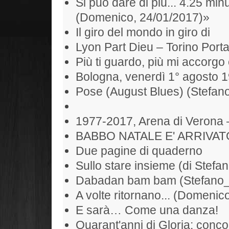
Si può dare di più... 4.25 min
(Domenico, 24/01/2017)»
Il giro del mondo in giro di
Lyon Part Dieu – Torino Port
Più ti guardo, più mi accorgo 
Bologna, venerdì 1° agosto 
Pose (August Blues) (Stefan
1977-2017, Arena di Verona 
BABBO NATALE E' ARRIVAT
Due pagine di quaderno
Sullo stare insieme (di Stefan
Dabadan bam bam (Stefano
A volte ritornano... (Domenic
E sarà… Come una danza!
Quarant'anni di Gloria: conc