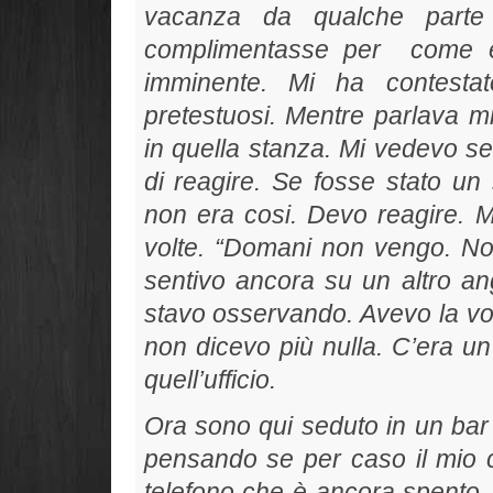
vacanza da qualche parte
complimentasse per
come e
imminente. Mi ha contestato 
pretestuosi. Mentre parlava m
in quella stanza. Mi vedevo se
di reagire. Se fosse stato un
non era cosi.
Devo reagire. M
volte. “
Domani non vengo. Non
sentivo ancora su un altro ang
stavo osservando. Avevo la voc
non dicevo più nulla. C’era u
quell’ufficio.
Ora sono qui seduto in un bar
pensando se per caso il mio 
telefono che è ancora spento.