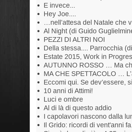
E invece...
Hey Joe....
…nell’attesa del Natale che 
Al Night (di Guido Guglielmine
PEZZI DI ALTRI NOI
Della stessa.... Parrocchia (d
Estate 2015, Work in Progr
AUTUNNO ROSSO … Ma che S
MA CHE SPETTACOLO … L’alb
Eccomi qui. Se dev’essere, si
10 anni di Attimi!
Luci e ombre
Al di là di questo addio
I capolavori nascono dalla l
Il Grido: ricordi di vent'anni fa