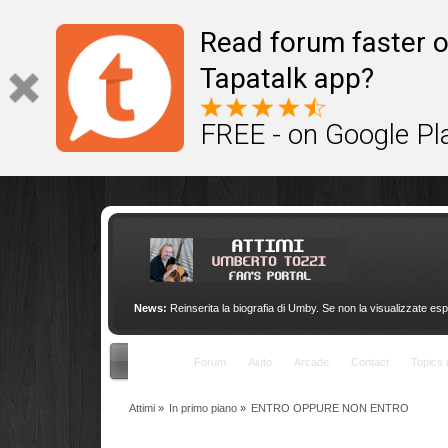
This site uses cookies to provide quality service
Read forum faster o
Tapatalk app?
FREE - on Google Pl
News:
Reinserita la biografia di Umby. Se non la visualizzate esp
Indice
Forum
Aiuto
Arcade
Contact
Topics 
Attimi
»
In primo piano
»
ENTRO OPPURE NON ENTRO