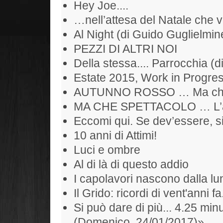
Hey Joe....
…nell’attesa del Natale che 
Al Night (di Guido Guglielmine
PEZZI DI ALTRI NOI
Della stessa.... Parrocchia (d
Estate 2015, Work in Progr
AUTUNNO ROSSO … Ma che S
MA CHE SPETTACOLO … L’alb
Eccomi qui. Se dev’essere, si
10 anni di Attimi!
Luci e ombre
Al di là di questo addio
I capolavori nascono dalla l
Il Grido: ricordi di vent'anni fa
Si può dare di più... 4.25 min
(Domenico, 24/01/2017)»