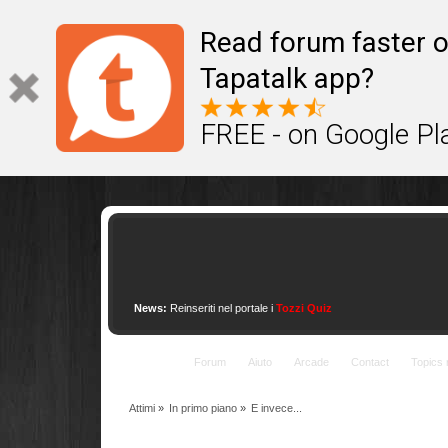
This site uses cookies to provide quality service
Read forum faster o
Tapatalk app?
FREE - on Google Pl
News:
Reinseriti nel portale i
Tozzi Quiz
Indice
Forum
Aiuto
Arcade
Contact
Topics 
Attimi
»
In primo piano
»
E invece...