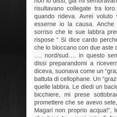
non lo dissi, già mi sembrava
risultavano collegate tra loro
quando rideva. Avrei voluto 
esserne io la causa. Anche 
sorriso che le sue labbra pre
rispose “ Si dice cardo perché
che lo bloccano con due aste di 
…. nord/sud…. in questo sens
dissi preparandomi a ricev
diceva, suonava come un “gra
battuta di cellophane. Un “graz
quelle labbra. Le diedi un bacio.
bicchiere, mi prese sottobr
promettere che se avevo sete,
Magari non proprio acqua!”, le