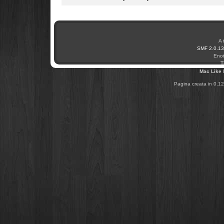
A 
SMF 2.0.13
Enot
T
Mac Like
Pagina creata in 0.12