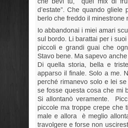
che bevi tu,
quei mix di fru
d’estate”. Che quando gliele 
berlo che freddo il minestrone 
Io abbandonai i miei amari scur
sul bordo. Li barattai per i suoi
piccoli e grandi guai che ogni
Stavo bene. Ma sapevo anche 
Di quella storia, bella e tri
apparso il finale. Solo a me. 
perché rimanevo solo e lei se
se fosse questa cosa che mi bl
Si allontanò veramente.
Picc
piccole ma troppe crepe che t
male e allora
è meglio allont
travolgere e forse non uscires