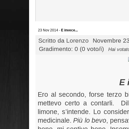
23 Nov 2014 -
E invece...
Scritto da
Lorenzo
Novembre 23
Gradimento: 0 (0 voto/i)
Hai votat
E 
Ero al secondo, forse terzo b
mettevo certo a contarli.
Di
limone, s’intende. Lo conside
medicinale.
Più lo bevo
, pens
bene, mi sentivo bene. Insomm