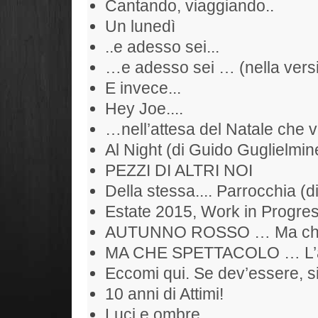
Cantando, viaggiando..
Un lunedì
..e adesso sei...
…e adesso sei … (nella versi
E invece...
Hey Joe....
…nell’attesa del Natale che 
Al Night (di Guido Guglielmine
PEZZI DI ALTRI NOI
Della stessa.... Parrocchia (d
Estate 2015, Work in Progr
AUTUNNO ROSSO … Ma che S
MA CHE SPETTACOLO … L’alb
Eccomi qui. Se dev’essere, si
10 anni di Attimi!
Luci e ombre