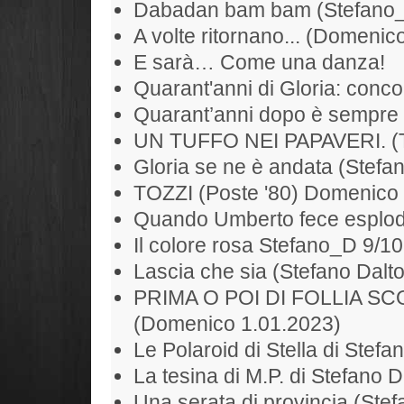
Dabadan bam bam (Stefano
A volte ritornano... (Domenic
E sarà… Come una danza!
Quarant'anni di Gloria: conc
Quarant’anni dopo è sempre 
UN TUFFO NEI PAPAVERI. (To
Gloria se ne è andata (Stefan
TOZZI (Poste '80) Domenico
Quando Umberto fece esplode
Il colore rosa Stefano_D 9/1
Lascia che sia (Stefano Dalt
PRIMA O POI DI FOLLIA S
(Domenico 1.01.2023)
Le Polaroid di Stella di Stefa
La tesina di M.P. di Stefano D
Una serata di provincia (Ste