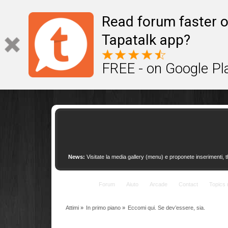
This site uses cookies to provide quality service
Read forum faster o
Tapatalk app?
FREE - on Google Pl
News:
Visitate la media gallery (menu) e proponete inserimenti, 
Indice
Forum
Aiuto
Arcade
Contact
Topics 
Attimi
»
In primo piano
»
Eccomi qui. Se dev’essere, sia.