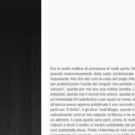
Era la solita mattina di primavera di metà aprile 1
quando improvvisamente dalla radio (sintonizzata s
inquietante. Alla fine del coro la coda del jingle i
per pubblicizzare l’uscita del singolo che avrebbe an
canzoni”, questa per me era una notizia bomba. La
estasiato: questo era il sound che volevo, questa er
un’immediata hit radiofonica e per quasi un mese res
all’epoca aveva appena pubblicato il suo secondo alb
partì con “Il Grido”, è gli dissi “vedi Biagio, questo
naturalmente corsi al mio negozio di fiducia e ne acq
un attimino. A casa quella sera però, prima di mette
l’album e dove il nostro si mostro soddisfatto del p
così soddisfatto disse. Finita l’intervista mi misi c