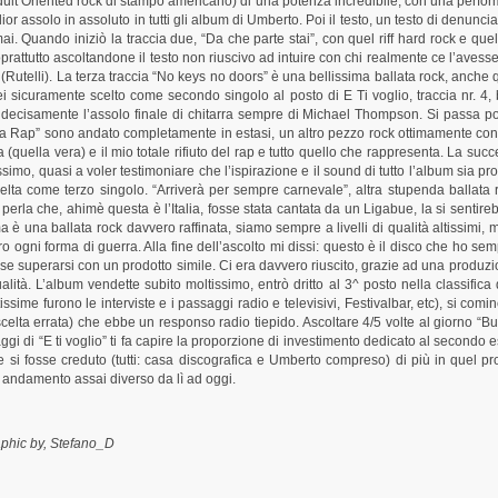
lt Oriented rock di stampo americano) di una potenza incredibile, con una performa
lior assolo in assoluto in tutti gli album di Umberto. Poi il testo, un testo di denu
i. Quando iniziò la traccia due, “Da che parte stai”, con quel riff hard rock e que
ttutto ascoltandone il testo non riuscivo ad intuire con chi realmente ce l’avesse, t
(Rutelli). La terza traccia “No keys no doors” è una bellissima ballata rock, anche 
i sicuramente scelto come secondo singolo al posto di E Ti voglio, traccia nr. 4, 
 decisamente l’assolo finale di chitarra sempre di Michael Thompson. Si passa poi 
 Rap” sono andato completamente in estasi, un altro pezzo rock ottimamente con
 (quella vera) e il mio totale rifiuto del rap e tutto quello che rappresenta. La s
ssimo, quasi a voler testimoniare che l’ispirazione e il sound di tutto l’album sia p
elta come terzo singolo. “Arriverà per sempre carnevale”, altra stupenda ballata r
ra perla che, ahimè questa è l’Italia, fosse stata cantata da un Ligabue, la si senti
è una ballata rock davvero raffinata, siamo sempre a livelli di qualità altissimi, 
ro ogni forma di guerra. Alla fine dell’ascolto mi dissi: questo è il disco che ho
e superarsi con un prodotto simile. Ci era davvero riuscito, grazie ad una produz
lità. L’album vendette subito moltissimo, entrò dritto al 3^ posto nella classific
ime furono le interviste e i passaggi radio e televisivi, Festivalbar, etc), si com
elta errata) che ebbe un responso radio tiepido. Ascoltare 4/5 volte al giorno “B
 di “E ti voglio” ti fa capire la proporzione di investimento dedicato al secondo est
si fosse creduto (tutti: casa discografica e Umberto compreso) di più in quel pro
 andamento assai diverso da lì ad oggi.
by, Stefano_D