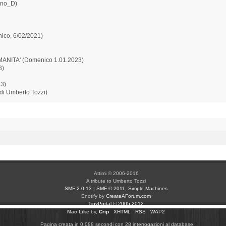
ano_D)
ico, 6/02/2021)
ANITA' (Domenico 1.01.2023)
3)
23)
 di Umberto Tozzi)
Attimi © 2006-2016
A tribute to Umberto Tozzi
SMF 2.0.13
|
SMF © 2011
,
Simple Machines
Enotify by
CreateAForum.com
TinyPortal
© 2005-2012
Mac Like
by,
Crip
XHTML
RSS
WAP2
Pagina creata in 0.088 secondi con 28 interrogazioni al database.