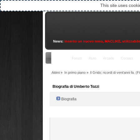
This site uses cooki
News:
Inserito un nuovo tema, MACLIKE, utilizzabile an
Indice
Forum
Aiuto
Arcade
Contact
Attimi
»
In primo piano
»
Il Grido: ricordi di vent'anni fa. (Fi
Biografia di Umberto Tozzi
Biografia
Radio Filger online :)