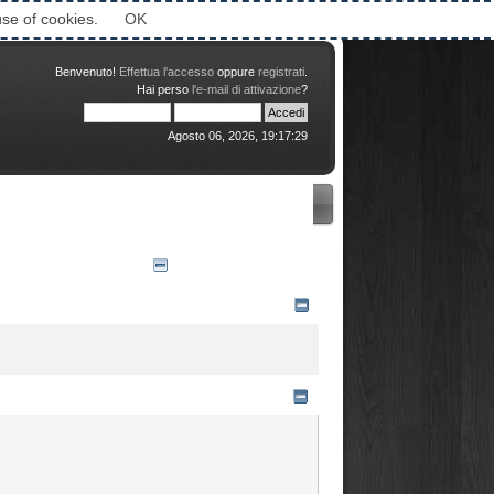
Attimi © 2006-2016
use of cookies.
OK
Benvenuto!
Effettua l'accesso
oppure
registrati
.
Hai perso
l'e-mail di attivazione
?
Agosto 06, 2026, 19:17:29