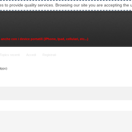
es to provide quality services. Browsing our site you are accepting the 
che con i device portatili (IPhone, Ipad, cellulari, etc...)
Topics recenti
Accedi
Registrati
lippo)