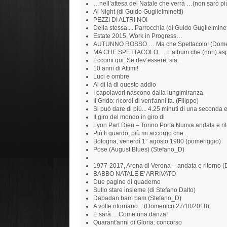
…nell’attesa del Natale che verrà …(non sarò pi
Al Night (di Guido Guglielminetti)
PEZZI DI ALTRI NOI
Della stessa.... Parrocchia (di Guido Guglielminet
Estate 2015, Work in Progress…
AUTUNNO ROSSO … Ma che Spettacolo! (Domen
MA CHE SPETTACOLO … L’album che (non) aspe
Eccomi qui. Se dev’essere, sia.
10 anni di Attimi!
Luci e ombre
Al di là di questo addio
I capolavori nascono dalla lungimiranza
Il Grido: ricordi di vent'anni fa. (Filippo)
Si può dare di più... 4.25 minuti di una seconda
Il giro del mondo in giro di
Lyon Part Dieu – Torino Porta Nuova andata e ri
Più ti guardo, più mi accorgo che...
Bologna, venerdì 1° agosto 1980 (pomeriggio)
Pose (August Blues) (Stefano_D)
1977-2017, Arena di Verona – andata e ritorno 
BABBO NATALE E' ARRIVATO
Due pagine di quaderno
Sullo stare insieme (di Stefano Dalto)
Dabadan bam bam (Stefano_D)
A volte ritornano... (Domenico 27/10/2018)
E sarà… Come una danza!
Quarant'anni di Gloria: concorso