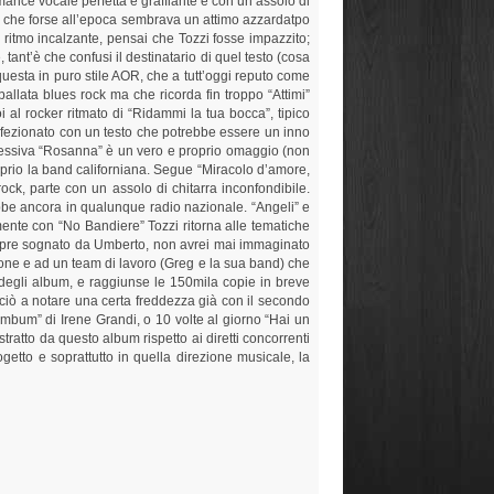
nce vocale perfetta e graffiante e con un assolo di
ncia che forse all’epoca sembrava un attimo azzardatpo
l ritmo incalzante, pensai che Tozzi fosse impazzito;
ant’è che confusi il destinatario di quel testo (cosa
questa in puro stile AOR, che a tutt’oggi reputo come
ballata blues rock ma che ricorda fin troppo “Attimi”
al rocker ritmato di “Ridammi la tua bocca”, tipico
fezionato con un testo che potrebbe essere un inno
uccessiva “Rosanna” è un vero e proprio omaggio (non
roprio la band californiana. Segue “Miracolo d’amore,
ock, parte con un assolo di chitarra inconfondibile.
rebbe ancora in qualunque radio nazionale. “Angeli” e
mente con “No Bandiere” Tozzi ritorna alle tematiche
 sempre sognato da Umberto, non avrei mai immaginato
ione e ad un team di lavoro (Greg e la sua band) che
a degli album, e raggiunse le 150mila copie in breve
inciò a notare una certa freddezza già con il secondo
umbum” di Irene Grandi, o 10 volte al giorno “Hai un
ratto da questo album rispetto ai diretti concorrenti
getto e soprattutto in quella direzione musicale, la