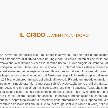
IL GRIDO ...
VENT'ANNI DOPO
996. Arrivo nel mio ufficio alle 9 (all’epoca lavoravo in una nota ditta di abbigli
ulle frequenze di rtl102.5) sento un jingle con un coro di bambini che mi fa sobb
nformava che la settimana successiva sarebbe uscito il nuovo singolo di Umberto To
ticipato l’album. Bene, dissi, in un epoca in cui internet non esisteva e le notizie
 settimana seguente aspettai di ascoltare il lancio del singolo e quando la ra
a la grinta rock che mi aspettavo dal Nostro ma, soprattutto, restai colpito dal tes
tò il brano più programmato dei principali network. Ricordo un aneddoto: un giorno d
um e il singolo era “Non è mai stato subito”, avete capito bene di chi si tratta…,
 è un pezzo che mi piace!” Lui mi rispose, sorpreso che mi piacesse Tozzi, che sì in e
uistai una copia. Rimasi colpito dalla copertina: bella, ma il Tozzi rockettaro lo p
re il cd sul lettore, ricordo che ascoltai l’intervista di presentazione a Radio Ital
rodotto e, soprattutto, (strano a posteriori) della promozione e del supporto che la
oncentrato all’ascolto dell’album. Il Grido, pezzo già sentito in radio più volte, nel