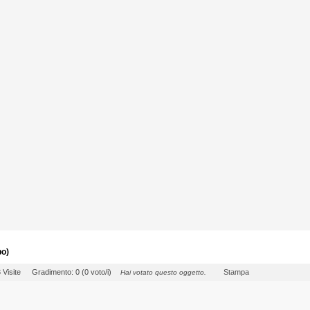
po)
 Visite
Gradimento: 0 (0 voto/i)
Stampa
Hai votato questo oggetto.