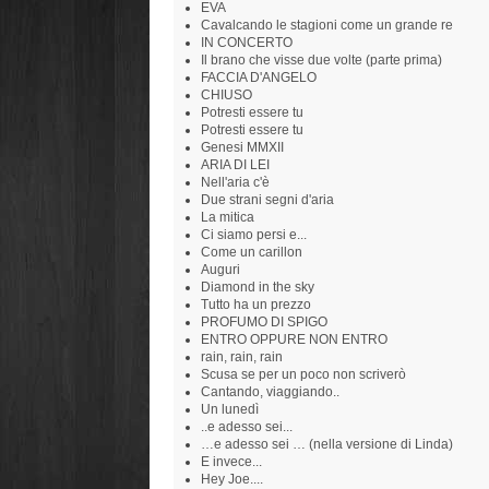
EVA
Cavalcando le stagioni come un grande re
IN CONCERTO
Il brano che visse due volte (parte prima)
FACCIA D'ANGELO
CHIUSO
Potresti essere tu
Potresti essere tu
Genesi MMXII
ARIA DI LEI
Nell'aria c'è
Due strani segni d'aria
La mitica
Ci siamo persi e...
Come un carillon
Auguri
Diamond in the sky
Tutto ha un prezzo
PROFUMO DI SPIGO
ENTRO OPPURE NON ENTRO
rain, rain, rain
Scusa se per un poco non scriverò
Cantando, viaggiando..
Un lunedì
..e adesso sei...
…e adesso sei … (nella versione di Linda)
E invece...
Hey Joe....