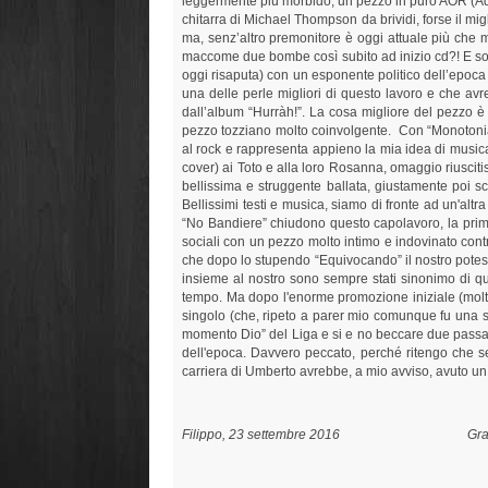
leggermente più morbido, un pezzo in puro AOR (Adu
chitarra di Michael Thompson da brividi, forse il mig
ma, senz’altro premonitore è oggi attuale più che ma
maccome due bombe così subito ad inizio cd?! E sopra
oggi risaputa) con un esponente politico dell’epoca 
una delle perle migliori di questo lavoro e che avre
dall’album “Hurràh!”. La cosa migliore del pezzo è
pezzo tozziano molto coinvolgente. Con “Monotonia
al rock e rappresenta appieno la mia idea di musica
cover) ai Toto e alla loro Rosanna, omaggio riusciti
bellissima e struggente ballata, giustamente poi sc
Bellissimi testi e musica, siamo di fronte ad un'alt
“No Bandiere” chiudono questo capolavoro, la prima 
sociali con un pezzo molto intimo e indovinato cont
che dopo lo stupendo “Equivocando” il nostro potess
insieme al nostro sono sempre stati sinonimo di qua
tempo. Ma dopo l'enorme promozione iniziale (moltiss
singolo (che, ripeto a parer mio comunque fu una sc
momento Dio” del Liga e si e no beccare due passaggi
dell'epoca. Davvero peccato, perché ritengo che se 
carriera di Umberto avrebbe, a mio avviso, avuto un
Filippo, 23 settembre 2016 Graphic 