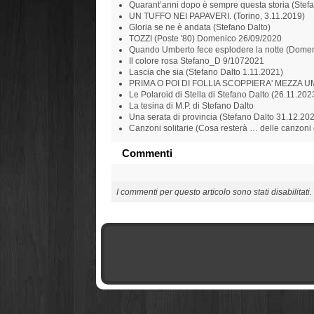
Quarant’anni dopo è sempre questa storia (Stef
UN TUFFO NEI PAPAVERI. (Torino, 3.11.2019)
Gloria se ne è andata (Stefano Dalto)
TOZZI (Poste '80) Domenico 26/09/2020
Quando Umberto fece esplodere la notte (Domen
Il colore rosa Stefano_D 9/1072021
Lascia che sia (Stefano Dalto 1.11.2021)
PRIMA O POI DI FOLLIA SCOPPIERA' MEZZA UM
Le Polaroid di Stella di Stefano Dalto (26.11.202
La tesina di M.P. di Stefano Dalto
Una serata di provincia (Stefano Dalto 31.12.20
Canzoni solitarie (Cosa resterà … delle canzoni
Commenti
I commenti per questo articolo sono stati disabilitati.