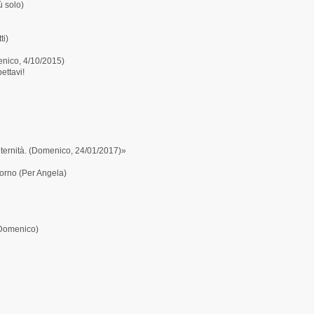
ù solo)
ti)
ico, 4/10/2015)
ttavi!
 eternità. (Domenico, 24/01/2017)»
torno (Per Angela)
(Domenico)