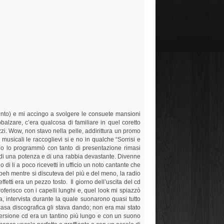
amento) e mi accingo a svolgere le consuete mansioni
alzare, c’era qualcosa di familiare in quel coretto
zzi. Wow, non stavo nella pelle, addirittura un promo
 musicali le raccoglievi si e no in qualche “Sorrisi e
dio lo programmò con tanto di presentazione rimasi
to di una potenza e di una rabbia devastante. Divenne
i li a poco ricevetti in ufficio un noto cantante che
 beh mentre si discuteva del più e del meno, la radio
ffetti era un pezzo tosto. Il giorno dell’uscita del cd
roferisco con i capelli lunghi e, quel look mi spiazzò
ia, intervista durante la quale suonarono quasi tutto
 casa discografica gli stava dando; non era mai stato
la versione cd era un tantino più lungo e con un suono