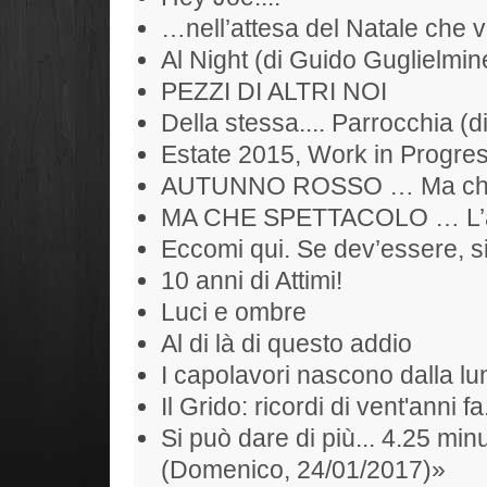
…nell’attesa del Natale che 
Al Night (di Guido Guglielmine
PEZZI DI ALTRI NOI
Della stessa.... Parrocchia (d
Estate 2015, Work in Progr
AUTUNNO ROSSO … Ma che S
MA CHE SPETTACOLO … L’alb
Eccomi qui. Se dev’essere, si
10 anni di Attimi!
Luci e ombre
Al di là di questo addio
I capolavori nascono dalla l
Il Grido: ricordi di vent'anni fa
Si può dare di più... 4.25 min
(Domenico, 24/01/2017)»