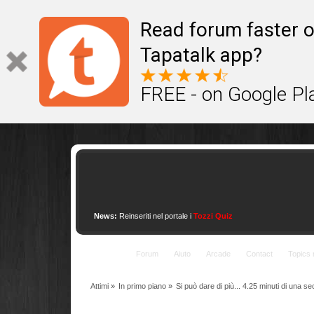
This site uses cookies to provide quality service
Read forum faster o
Tapatalk app?
FREE - on Google Pl
News:
Reinseriti nel portale i
Tozzi Quiz
Indice
Forum
Aiuto
Arcade
Contact
Topics 
Attimi
»
In primo piano
»
Si può dare di più... 4.25 minuti di una 