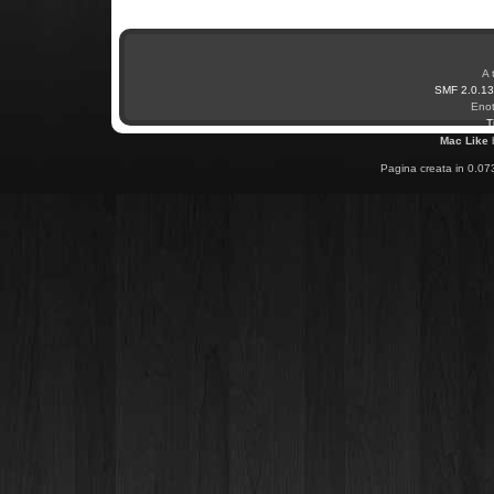
A 
SMF 2.0.13
Enot
T
Mac Like
Pagina creata in 0.07