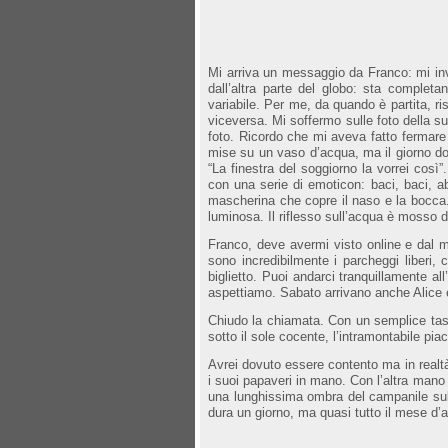
Mi arriva un messaggio da Franco: mi inv
dall’altra parte del globo: sta completa
variabile. Per me, da quando è partita, r
viceversa. Mi soffermo sulle foto della s
foto. Ricordo che mi aveva fatto fermar
mise su un vaso d’acqua, ma il giorno dop
“La finestra del soggiorno la vorrei cos
con una serie di emoticon: baci, baci, ab
mascherina che copre il naso e la bocca.
luminosa. Il riflesso sull’acqua è mosso 
Franco, deve avermi visto online e dal m
sono incredibilmente i parcheggi liberi, 
biglietto. Puoi andarci tranquillamente a
aspettiamo. Sabato arrivano anche Alice
Chiudo la chiamata. Con un semplice tasto
sotto il sole cocente, l’intramontabile pia
Avrei dovuto essere contento ma in realtà
i suoi papaveri in mano. Con l’altra mano
una lunghissima ombra del campanile sull
dura un giorno, ma quasi tutto il mese d’ag