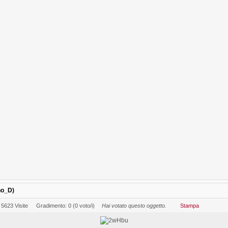
no_D)
5623 Visite
Gradimento: 0 (0 voto/i)
Hai votato questo oggetto.
Stampa