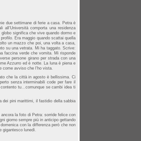
ie due settimane di ferie a casa. Petra è
ali all’Università comporta una residenza
el globo significa che vive quando dormo e
 profilo. Era maggio quando scattai quella
olto un mazzo che poi, una volta a casa,
nto su una vetrata. Mi ha taggato. Scrive:
una faccina verde che vomita. Mi risponde
 diverse persone girano per strada con una
ume Azzurro ed è notte. La luna è piena e
e come avviso che l’ho vista.
o che la città in agosto è bellissima. Ci
perto senza interminabili code per fare il
 sei contento tu…comunque se cambi idea ti
i pini marittimi, il fastidio della sabbia
ncora la foto di Petra: sorride felice con
gni giorno sempre più in anticipo gettando
a domenica con la differenza però che non
 e gigantesco lunedì.