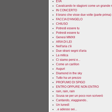
EVA
Cavalcando le stagioni come un grande 
IN CONCERTO
Il brano che visse due volte (parte prima)
FACCIA D'ANGELO
CHIUSO
Potresti essere tu
Potresti essere tu
Genesi MMXII
ARIA DI LEI
Nell'aria c'è
Due strani segni d'aria
La mitica
Ci siamo persi e...
Come un carillon
Auguri
Diamond in the sky
Tutto ha un prezzo
PROFUMO DI SPIGO
ENTRO OPPURE NON ENTRO
rain, rain, rain
Scusa se per un poco non scriverò
Cantando, viaggiando..
Un lunedì
..e adesso sei...