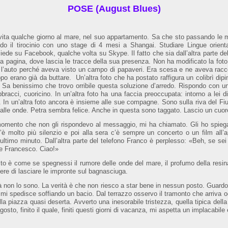
POSE (August Blues)
ita qualche giorno al mare, nel suo appartamento. Sa che sto passando le m
ndo il tirocinio con uno stage di 4 mesi a Shangai. Studiare Lingue orient
isiede su Facebook, qualche volta su Skype. Il fatto che sia dall’altra parte d
ua pagina, dove lascia le tracce della sua presenza. Non ha modificato la foto
e l’auto perché aveva visto un campo di papaveri. Era scesa e ne aveva racc
o erano già da buttare. Un’altra foto che ha postato raffigura un colibrì dipi
ì”. Sa benissimo che trovo orribile questa soluzione d’arredo. Rispondo con 
bracci, cuoricino. In un’altra foto ha una faccia preoccupata: intorno a lei
 In un’altra foto ancora è insieme alle sue compagne. Sono sulla riva del Fi
dalle onde. Petra sembra felice. Anche in questa sono taggato. Lascio un cuor
omento che non gli rispondevo al messaggio, mi ha chiamato. Gli ho spiegat
c’è molto più silenzio e poi alla sera c’è sempre un concerto o un film all’a
ll’ultimo minuto. Dall’altra parte del telefono Franco è perplesso: «Beh, se
 e Francesco. Ciao!»
 è come se spegnessi il rumore delle onde del mare, il profumo della resina de
cere di lasciare le impronte sul bagnasciuga.
 non lo sono. La verità è che non riesco a star bene in nessun posto. Guardo a
 mi spedisce soffiando un bacio. Dal terrazzo osservo il tramonto che arriva o
a piazza quasi deserta. Avverto una inesorabile tristezza, quella tipica dell
osto, finito il quale, finiti questi giorni di vacanza, mi aspetta un implacabile