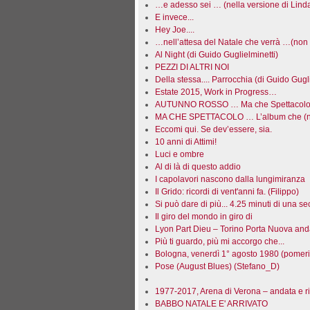
…e adesso sei … (nella versione di Lind
E invece...
Hey Joe....
…nell’attesa del Natale che verrà …(non 
Al Night (di Guido Guglielminetti)
PEZZI DI ALTRI NOI
Della stessa.... Parrocchia (di Guido Gugli
Estate 2015, Work in Progress…
AUTUNNO ROSSO … Ma che Spettacolo! 
MA CHE SPETTACOLO … L’album che (no
Eccomi qui. Se dev’essere, sia.
10 anni di Attimi!
Luci e ombre
Al di là di questo addio
I capolavori nascono dalla lungimiranza
Il Grido: ricordi di vent'anni fa. (Filippo)
Si può dare di più... 4.25 minuti di una 
Il giro del mondo in giro di
Lyon Part Dieu – Torino Porta Nuova anda
Più ti guardo, più mi accorgo che...
Bologna, venerdì 1° agosto 1980 (pomeri
Pose (August Blues) (Stefano_D)
1977-2017, Arena di Verona – andata e r
BABBO NATALE E' ARRIVATO