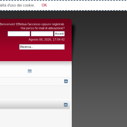
Attimi © 2006-2016
alità d'uso dei cookie.
OK
Benvenuto!
Effettua l'accesso
oppure
registrati
.
Hai perso
l'e-mail di attivazione
?
Agosto 08, 2026, 17:04:42