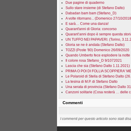
Due pagine di quaderno
Sullo stare insieme (di Stefano Dalto)
Dabadan bam bam (Stefano_D)
A volte ritornano... (Domenico 27/10/2018
E sarà… Come una danza!
Quarant'anni di Gloria: concorso
Quarant’anni dopo è sempre questa stori
UN TUFFO NEI PAPAVERI. (Torino, 3.11.
Gloria se ne è andata (Stefano Dalto)
TOZZI (Poste '80) Domenico 26/09/2020
Quando Umberto fece esplodere la notte
Il colore rosa Stefano_D 9/1072021
Lascia che sia (Stefano Dalto 1.11.2021)
PRIMA O POI DI FOLLIA SCOPPIERA' ME
Le Polaroid di Stella di Stefano Dalto (26
La tesina di M.P. di Stefano Dalto
Una serata di provincia (Stefano Dalto 3
Canzoni solitarie (Cosa resterà … delle 
Commenti
I commenti per questo articolo sono stati disab