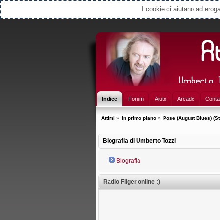
Select Language
▼
I cookie ci aiutano ad erogar
Indice
Forum
Aiuto
Arcade
Conta
Attimi
»
In primo piano
»
Pose (August Blues) (S
Biografia di Umberto Tozzi
Biografia
Radio Filger online :)