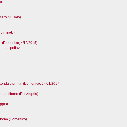
a)
sarò più solo)
elminetti)
(Domenico, 4/10/2015)
n) aspettavi!
seconda eternità. (Domenico, 24/01/2017)»
ta e ritorno (Per Angela)
ggio)
itorno (Domenico)