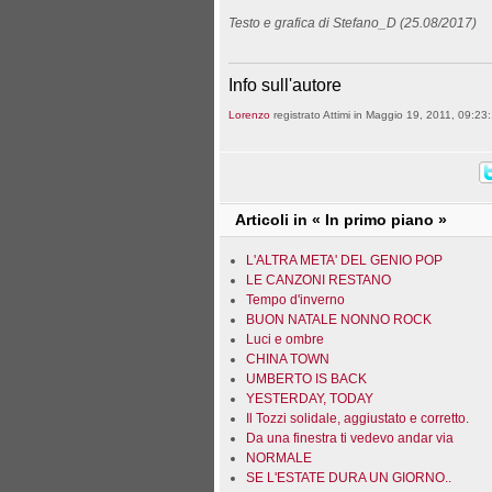
Testo e grafica di Stefano_D (25.08/2017)
Info sull'autore
Lorenzo
registrato Attimi in Maggio 19, 2011, 09:23:
Articoli in « In primo piano »
L'ALTRA META' DEL GENIO POP
LE CANZONI RESTANO
Tempo d'inverno
BUON NATALE NONNO ROCK
Luci e ombre
CHINA TOWN
UMBERTO IS BACK
YESTERDAY, TODAY
Il Tozzi solidale, aggiustato e corretto.
Da una finestra ti vedevo andar via
NORMALE
SE L'ESTATE DURA UN GIORNO..