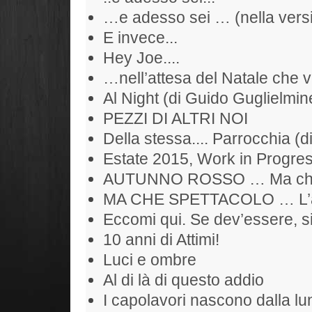
…e adesso sei … (nella versi
E invece...
Hey Joe....
…nell’attesa del Natale che 
Al Night (di Guido Guglielmine
PEZZI DI ALTRI NOI
Della stessa.... Parrocchia (d
Estate 2015, Work in Progr
AUTUNNO ROSSO … Ma che S
MA CHE SPETTACOLO … L’alb
Eccomi qui. Se dev’essere, si
10 anni di Attimi!
Luci e ombre
Al di là di questo addio
I capolavori nascono dalla l