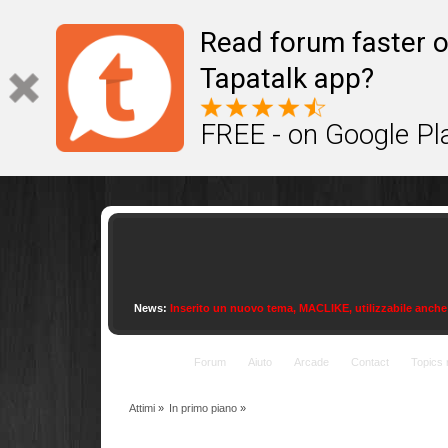
This site uses cookies to provide quality service
Read forum faster o
Tapatalk app?
FREE - on Google Pl
News:
Inserito un nuovo tema, MACLIKE, utilizzabile anche con
Indice
Forum
Aiuto
Arcade
Contact
Topics 
Attimi
»
In primo piano
»