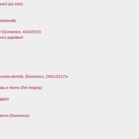
sarò più solo)
elminetti)
(Domenico, 4/10/2015)
n) aspettavi!
seconda eternità. (Domenico, 24/01/2017)»
ta e ritorno (Per Angela)
ggio)
itorno (Domenico)