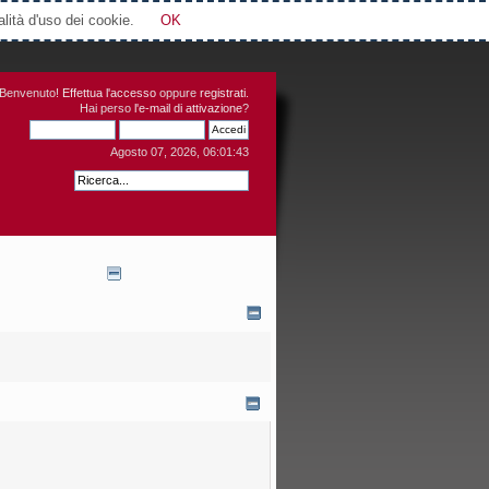
Attimi © 2006-2016
alità d'uso dei cookie.
OK
Benvenuto!
Effettua l'accesso
oppure
registrati
.
Hai perso
l'e-mail di attivazione
?
Agosto 07, 2026, 06:01:43