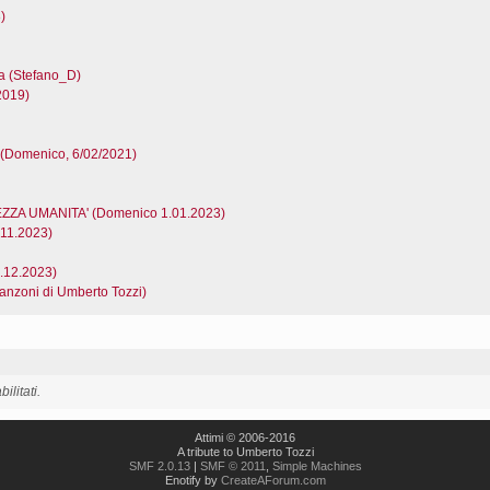
)
a (Stefano_D)
2019)
 (Domenico, 6/02/2021)
ZZA UMANITA' (Domenico 1.01.2023)
.11.2023)
1.12.2023)
canzoni di Umberto Tozzi)
ilitati.
Attimi © 2006-2016
A tribute to Umberto Tozzi
SMF 2.0.13
|
SMF © 2011
,
Simple Machines
Enotify by
CreateAForum.com