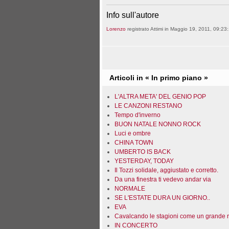
Info sull'autore
Lorenzo
registrato Attimi in Maggio 19, 2011, 09:23:
Articoli in « In primo piano »
L'ALTRA META' DEL GENIO POP
LE CANZONI RESTANO
Tempo d'inverno
BUON NATALE NONNO ROCK
Luci e ombre
CHINA TOWN
UMBERTO IS BACK
YESTERDAY, TODAY
Il Tozzi solidale, aggiustato e corretto.
Da una finestra ti vedevo andar via
NORMALE
SE L'ESTATE DURA UN GIORNO..
EVA
Cavalcando le stagioni come un grande 
IN CONCERTO