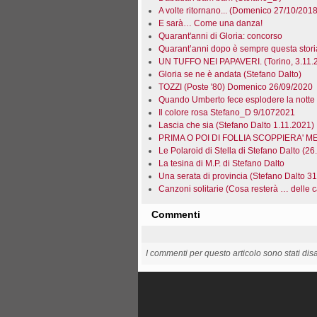
A volte ritornano... (Domenico 27/10/2018
E sarà… Come una danza!
Quarant'anni di Gloria: concorso
Quarant’anni dopo è sempre questa stori
UN TUFFO NEI PAPAVERI. (Torino, 3.11.
Gloria se ne è andata (Stefano Dalto)
TOZZI (Poste '80) Domenico 26/09/2020
Quando Umberto fece esplodere la notte
Il colore rosa Stefano_D 9/1072021
Lascia che sia (Stefano Dalto 1.11.2021)
PRIMA O POI DI FOLLIA SCOPPIERA' ME
Le Polaroid di Stella di Stefano Dalto (26
La tesina di M.P. di Stefano Dalto
Una serata di provincia (Stefano Dalto 3
Canzoni solitarie (Cosa resterà … delle 
Commenti
I commenti per questo articolo sono stati disab