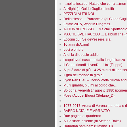
…nell’attesa del Natale che verrà …(non 
Al Night (di Guido Guglielminetti)
PEZZI DI ALTRI NOI
Della stessa.... Parrocchia (di Guido Gugli
Estate 2015, Work in Progress…
AUTUNNO ROSSO … Ma che Spettacolo! 
MA CHE SPETTACOLO … L’album che (no
Eccomi qui. Se dev’essere, sia.
10 anni di Attimi!
Luci e ombre
Al di là di questo addio
I capolavori nascono dalla lungimiranza
Il Grido: ricordi di vent'anni fa. (Filippo)
Si può dare di più... 4.25 minuti di una 
Il giro del mondo in giro di
Lyon Part Dieu – Torino Porta Nuova anda
Più ti guardo, più mi accorgo che...
Bologna, venerdì 1° agosto 1980 (pomeri
Pose (August Blues) (Stefano_D)
1977-2017, Arena di Verona – andata e r
BABBO NATALE E' ARRIVATO
Due pagine di quaderno
Sullo stare insieme (di Stefano Dalto)
Dabadan bam bam (Stefano_D)