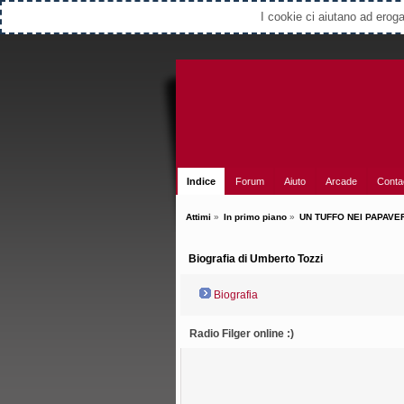
Select Language
▼
I cookie ci aiutano ad erogar
Indice
Forum
Aiuto
Arcade
Conta
Attimi
»
In primo piano
»
UN TUFFO NEI PAPAVERI.
Biografia di Umberto Tozzi
Biografia
Radio Filger online :)