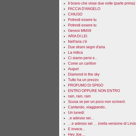
Il brano che visse due volte (parte prima)
FACCIA D'ANGELO
CHIUSO
Potresti essere tu
Potresti essere tu
Genesi MMXII
ARIA DI LEI
Nell'aria c'è
Due strani segni d'aria
La mitica
Ci siamo persi e...
Come un carillon
Auguri
Diamond in the sky
Tutto ha un prezzo
PROFUMO DI SPIGO
ENTRO OPPURE NON ENTRO
rain, rain, rain
Scusa se per un poco non scriverò
Cantando, viaggiando..
Un lunedì
..e adesso sei...
…e adesso sei … (nella versione di Lind
E invece...
Hey Joe....