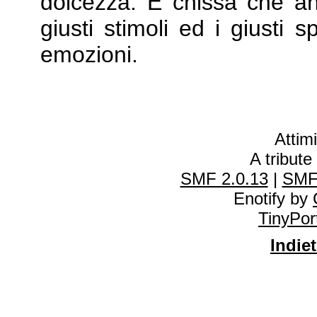
dolcezza. E chissà che an
giusti stimoli ed i giusti 
emozioni.
Attim
A tribute
SMF 2.0.13
|
SMF
Enotify by
TinyPor
Indiet