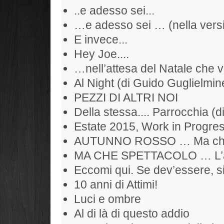
..e adesso sei...
…e adesso sei … (nella versi
E invece...
Hey Joe....
…nell’attesa del Natale che 
Al Night (di Guido Guglielmine
PEZZI DI ALTRI NOI
Della stessa.... Parrocchia (d
Estate 2015, Work in Progr
AUTUNNO ROSSO … Ma che S
MA CHE SPETTACOLO … L’alb
Eccomi qui. Se dev’essere, si
10 anni di Attimi!
Luci e ombre
Al di là di questo addio