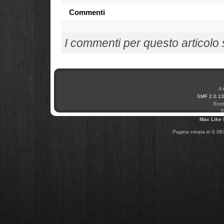
Commenti
I commenti per questo articolo so
A 
SMF 2.0.13
Enot
T
Mac Like
Pagina creata in 0.06