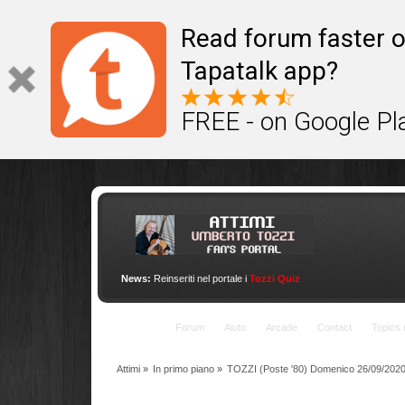
This site uses cookies to provide quality service
Read forum faster o
Tapatalk app?
FREE - on Google Pl
News:
Reinseriti nel portale i
Tozzi Quiz
Indice
Forum
Aiuto
Arcade
Contact
Topics 
Attimi
»
In primo piano
»
TOZZI (Poste '80) Domenico 26/09/202