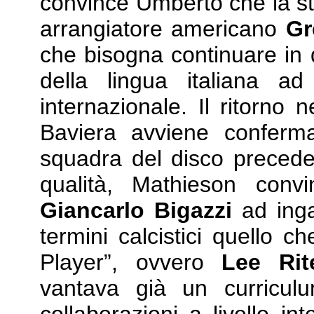
convince Umberto che la str
arrangiatore americano
Gr
che bisogna continuare in q
della lingua italiana a
internazionale. Il ritorno
Baviera avviene conferm
squadra del disco preceden
qualità, Mathieson conv
Giancarlo Bigazzi
ad inga
termini calcistici quello c
Player”, ovvero
Lee Rit
vantava già un curriculu