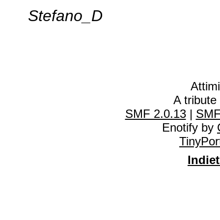
Stefano_D
Attim
A tribute
SMF 2.0.13
|
SMF
Enotify by
TinyPor
Indiet