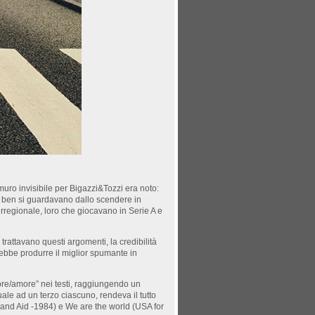
 muro invisibile per Bigazzi&Tozzi era noto:
he ben si guardavano dallo scendere in
rregionale, loro che giocavano in Serie A e
rattavano questi argomenti, la credibilità
rebbe produrre il miglior spumante in
re/amore” nei testi, raggiungendo un
le ad un terzo ciascuno, rendeva il tutto
(Band Aid -1984) e We are the world (USA for