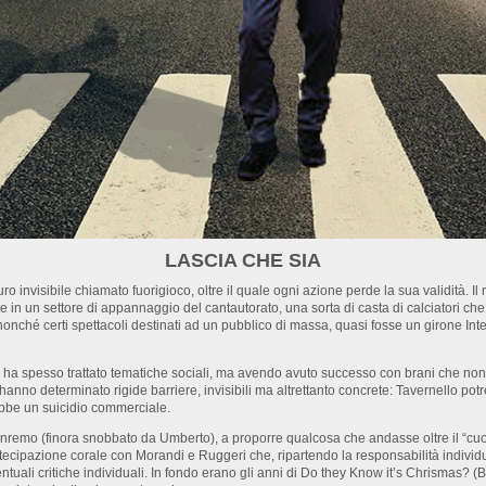
LASCIA CHE SIA
ro invisibile chiamato fuorigioco, oltre il quale ogni azione perde la sua validità. Il
re in un settore di appannaggio del cantautorato, una sorta di casta di calciatori c
onché certi spettacoli destinati ad un pubblico di massa, quasi fosse un girone Inte
ha spesso trattato tematiche sociali, ma avendo avuto successo con brani che non t
anno determinato rigide barriere, invisibili ma altrettanto concrete: Tavernello pot
ebbe un suicidio commerciale.
nremo (finora snobbato da Umberto), a proporre qualcosa che andasse oltre il “cuo
cipazione corale con Morandi e Ruggeri che, ripartendo la responsabilità individua
ntuali critiche individuali. In fondo erano gli anni di Do they Know it’s Chrismas? 