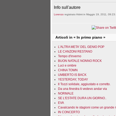
Info sull'autore
Lorenzo
registrato Attimi in Maggio 19, 2011, 09:23:
Articoli in « In primo piano »
L'ALTRA META' DEL GENIO POP
LE CANZONI RESTANO
Tempo d'inverno
BUON NATALE NONNO ROCK
Luci e ombre
CHINA TOWN
UMBERTO IS BACK
YESTERDAY, TODAY
Il Tozzi solidale, aggiustato e corretto.
Da una finestra ti vedevo andar via
NORMALE
SE L'ESTATE DURA UN GIORNO..
EVA
Cavalcando le stagioni come un grande 
IN CONCERTO