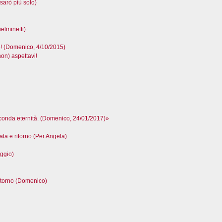
sarò più solo)
elminetti)
(Domenico, 4/10/2015)
n) aspettavi!
seconda eternità. (Domenico, 24/01/2017)»
ta e ritorno (Per Angela)
ggio)
itorno (Domenico)