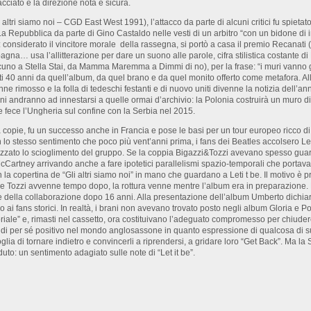
racciato e la direzione nota e sicura.
ri siamo noi – CGD East West 1991), l’attacco da parte di alcuni critici fu spietato. “
La Repubblica da parte di Gino Castaldo nelle vesti di un arbitro “con un bidone di 
 considerato il vincitore morale
della rassegna, si portò a casa il premio Recanati
gna… usa l’allitterazione per dare un suono alle parole, cifra stilistica costante d
alcuno a Stella Stai, da Mamma Maremma a Dimmi di no), per la frase: “i muri vanno g
40 anni da quell’album, da quel brano e da quel monito offerto come metafora. Allo
e rimosso e la folla di tedeschi festanti e di nuovo uniti divenne la notizia dell’ann
i andranno ad innestarsi a quelle ormai d’archivio: la Polonia costruirà un muro di 
me fece l’Ungheria sul confine con la Serbia nel 2015.
a copie, fu un successo anche in Francia e pose le basi per un tour europeo ricco d
lo stesso sentimento che poco più vent’anni prima, i fans dei Beatles accolsero Let
izzato lo scioglimento del gruppo. Se la coppia Bigazzi&Tozzi avevano spesso guardat
McCartney arrivando anche a fare ipotetici parallelismi spazio-temporali che port
n la copertina de “Gli altri siamo noi” in mano che guardano a Leti t be. Il motivo è
zzi e Tozzi avvenne tempo dopo, la rottura venne mentre l’album era in preparazione.
della collaborazione dopo 16 anni. Alla presentazione dell’album Umberto dichiarò
 ai fans storici. In realtà, i brani non avevano trovato posto negli album Gloria e Po
itoriale” e, rimasti nel cassetto, ora costituivano l’adeguato compromesso per chiuder
 di per sé positivo nel mondo anglosassone in quanto espressione di qualcosa di su
oglia di tornare indietro e convincerli a riprendersi, a gridare loro “Get Back”. Ma l
o: un sentimento adagiato sulle note di “Let it be”.