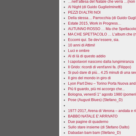
…nell’attesa del Natale che verrà …(non 
Al Night (di Guido Guglielminetti)
PEZZI DI ALTRI NOI
Della stessa.... Parrocchia (di Guido Gugli
Estate 2015, Work in Progress…
AUTUNNO ROSSO … Ma che Spettacolo! 
MA CHE SPETTACOLO … L’album che (no
Eccomi qui. Se dev’essere, sia.
10 anni di Attimi!
Luci e ombre
Al di là di questo addio
I capolavori nascono dalla lungimiranza
Il Grido: ricordi di vent'anni fa. (Filippo)
Si può dare di più... 4.25 minuti di una 
Il giro del mondo in giro di
Lyon Part Dieu – Torino Porta Nuova anda
Più ti guardo, più mi accorgo che...
Bologna, venerdì 1° agosto 1980 (pomeri
Pose (August Blues) (Stefano_D)
1977-2017, Arena di Verona – andata e r
BABBO NATALE E' ARRIVATO
Due pagine di quaderno
Sullo stare insieme (di Stefano Dalto)
Dabadan bam bam (Stefano_D)