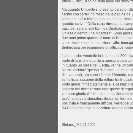
Africa - 1985): il solco sulla neve era stato t
Ma quando Umberto si presentò da solo (Gli alt
fischio con cartellino rosso dalle pagine de 
Umberto uscì a testa alta da quella edizione:
quando scrive: “Della
rana rimota
alla campa
basti pensare ai soli titoli, da Qualcosa qu
Chiesa o dentro una Moschea”. Sono passati 
due anni prima quando il muro di Berlino venn
costruzione e non demolizione, altre immagin
Bielorussia per respingere gli altri, così co
L’album, che vendette in Italia quasi 200mil
parte di fans che guarda a questo album con 
in quanto un mese dell’uscita, venne ufficial
Nostro dichiarò spesso di essere un fan di 
di Liverpool), ora sono i fans di Umberto, co
se l’ufficializzazione della rottura tra Biga
portò quasi immediatamente alla cessazione 
scaletta del disco) erano una specie di regalo
vennero giudicati “al di fuori della linea ed
assunto questa sfumatura ibrida, un termine
positività è francamente difficile. Verrebbe v
B&T abbiamo dovuto accettare quanto accadut
Stefano_D 1.11.2021