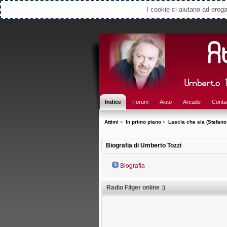
Select Language
▼
I cookie ci aiutano ad erogar
Indice
Forum
Aiuto
Arcade
Conta
Attimi
»
In primo piano
»
Lascia che sia (Stefano
Biografia di Umberto Tozzi
Biografia
Radio Filger online :)