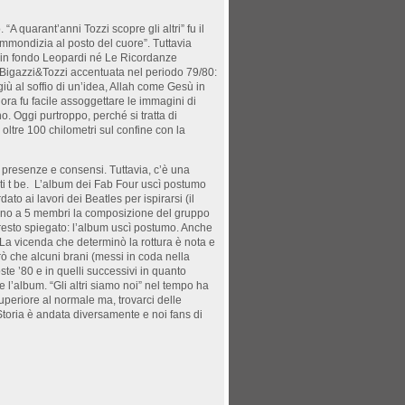
A quarant’anni Tozzi scopre gli altri” fu il
immondizia al posto del cuore”. Tuttavia
 (in fondo Leopardi né Le Ricordanze
i Bigazzi&Tozzi accentuata nel periodo 79/80:
iù al soffio di un’idea, Allah come Gesù in
ra fu facile assoggettare le immagini di
o. Oggi purtroppo, perché si tratta di
oltre 100 chilometri sul confine con la
i presenze e consensi. Tuttavia, c’è una
i t be.
L’album dei Fab Four uscì postumo
o ai lavori dei Beatles per ispirarsi (il
avano a 5 membri la composizione del gruppo
 presto spiegato: l’album uscì postumo. Anche
 La vicenda che determinò la rottura è nota e
 che alcuni brani (messi in coda nella
ste ’80 e in quelli successivi in quanto
e l’album. “Gli altri siamo noi” nel tempo ha
periore al normale ma, trovarci delle
a Storia è andata diversamente e noi fans di