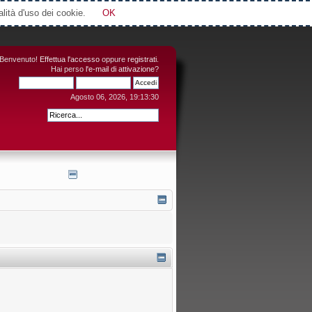
Attimi © 2006-2016
alità d'uso dei cookie.
OK
Benvenuto!
Effettua l'accesso
oppure
registrati
.
Hai perso
l'e-mail di attivazione
?
Agosto 06, 2026, 19:13:30