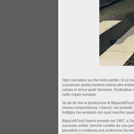
Ogni calciatore sa che nelle partite c’è un mu
scavalcare quella barriera voleva dire entra
campo in tornei quali Sanremo, Festivalbar n
nelle coppe europee.
Va da sé che la produzione di Bigazzi&Tozzi 
rimase compromessa. I marchi, nei prodotti, h
bottiglia ma venderlo con quel marchio sar
Bigazzi&Tozzi hanno provato nel 1987, a Sa
successo solido, benchè condito da una parte
plausibile e costituiva una protezione da eve