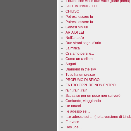
Il brano che visse due volte (parte prima)
FACCIA D'ANGELO
CHIUSO
Potresti essere tu
Potresti essere tu
Genesi MMXII
ARIA DI LEI
Nell'aria c'è
Due strani segni d'aria
La mitica
Ci siamo persi e...
Come un carillon
Auguri
Diamond in the sky
Tutto ha un prezzo
PROFUMO DI SPIGO
ENTRO OPPURE NON ENTRO
rain, rain, rain
Scusa se per un poco non scriverò
Cantando, viaggiando..
Un lunedì
..e adesso sei...
…e adesso sei … (nella versione di Lind
E invece...
Hey Joe....