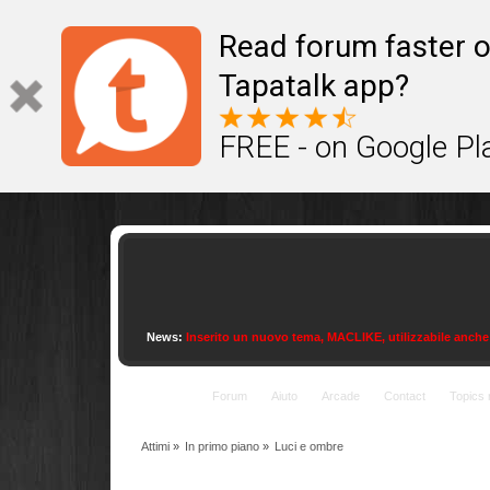
This site uses cookies to provide quality service
Read forum faster o
Tapatalk app?
FREE - on Google Pl
News:
Inserito un nuovo tema, MACLIKE, utilizzabile anche con
Indice
Forum
Aiuto
Arcade
Contact
Topics 
Attimi
»
In primo piano
»
Luci e ombre