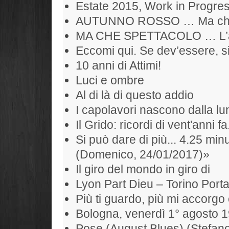
Estate 2015, Work in Progr
AUTUNNO ROSSO … Ma che S
MA CHE SPETTACOLO … L’alb
Eccomi qui. Se dev’essere, si
10 anni di Attimi!
Luci e ombre
Al di là di questo addio
I capolavori nascono dalla l
Il Grido: ricordi di vent'anni fa
Si può dare di più... 4.25 min
(Domenico, 24/01/2017)»
Il giro del mondo in giro di
Lyon Part Dieu – Torino Port
Più ti guardo, più mi accorgo 
Bologna, venerdì 1° agosto 
Pose (August Blues) (Stefan