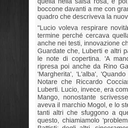
quella nella salsa rosa, e po
boccone davanti a me con grand
quadro che descriveva la nuova
"Lucio voleva respirare novit
termine perché cercava quella
anche nei testi, innovazione c
Guardate che, Luberti e altri p
le note di copertina. 'A ma
ripresa poi anche da Rino Gae
'Margherita', 'L'alba', 'Quand
Notare che Riccardo Coccian
Luberti. Lucio, invece, era co
Mango, nonostante scrivess
aveva il marchio Mogol, e lo s
tanti altri che sfuggono a qu
questo, chiamiamolo 'proble