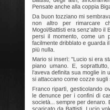
Battisti; degli altri, sincer
Pensate anche alla coppia Biga
Da buon tozziano mi sembrava 
non altro per rimarcare c
Mogol/Battisti era senz’altro il
persi il momento, come un po
facilmente dribblato e guarda i
più nulla.
Mario si inserì: "Lucio si era 
piano umano. E, soprattutto
l'aveva definita sua moglie in u
si attaccano come cozze sugli s
Franco ripartì, gesticolando o
le denunce per i confini di cas
società... sempre per denaro. 
scaricato da Battisti. Lucio vo