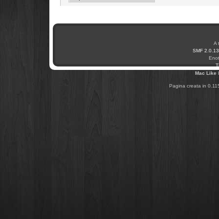
A 
SMF 2.0.13
Enot
T
Mac Like
Pagina creata in 0.11