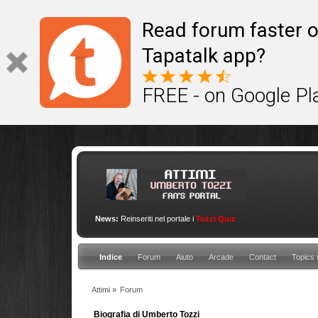
This site uses cookies to provide quality service
Read forum faster o
Tapatalk app?
FREE - on Google Pl
News:
Reinseriti nel portale i
Tozzi Quiz
Indice
Forum
Aiuto
Arcade
Contact
Topics 
Attimi
»
Forum
Biografia di Umberto Tozzi