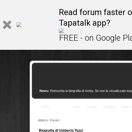
This site uses cookies to provide quality service
Read forum faster o
Tapatalk app?
FREE - on Google Pl
News:
Reinserita la biografia di Umby. Se non la visualizzate esp
Indice
Forum
Aiuto
Arcade
Contact
Topics 
Attimi
»
Forum
Biografia di Umberto Tozzi