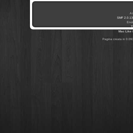
A 
SMF 2.0.13
Enot
T
Mac Like
Pagina creata in 0.09