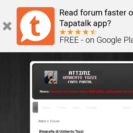
This site uses cookies to provide quality service
Read forum faster o
Tapatalk app?
FREE - on Google Pl
News:
Inserito un nuovo tema, MACLIKE, utilizzabile anche con
Indice
Forum
Aiuto
Arcade
Contact
Topics 
Attimi
»
Forum
Biografia di Umberto Tozzi