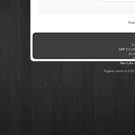
Pow
A 
SMF 2.0.13
Enot
T
Mac Like
Pagina creata in 0.02