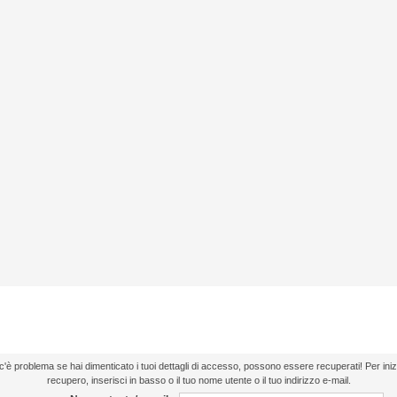
moria autenticazione
'è problema se hai dimenticato i tuoi dettagli di accesso, possono essere recuperati! Per inizi
recupero, inserisci in basso o il tuo nome utente o il tuo indirizzo e-mail.