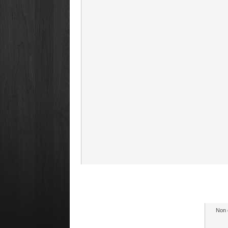
Prome
Non c