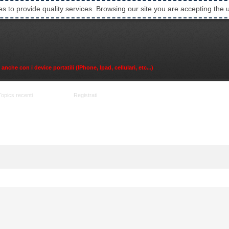
es to provide quality services. Browsing our site you are accepting the 
che con i device portatili (IPhone, Ipad, cellulari, etc...)
Topics recenti
Accedi
Registrati