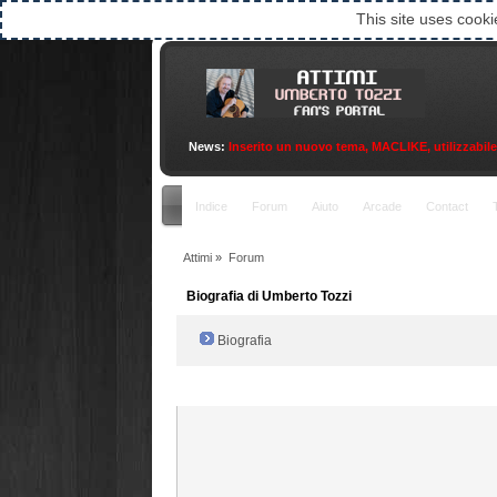
This site uses cooki
News:
Inserito un nuovo tema, MACLIKE, utilizzabile an
Indice
Forum
Aiuto
Arcade
Contact
Attimi
»
Forum
Biografia di Umberto Tozzi
Biografia
Radio Filger online :)