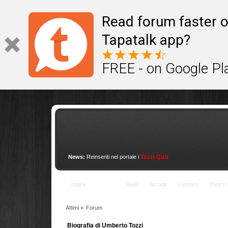
This site uses cookies to provide quality service
Read forum faster o
Tapatalk app?
FREE - on Google Pl
News:
Reinseriti nel portale i
Tozzi Quiz
Indice
Forum
Aiuto
Arcade
Contact
Topics 
Attimi
»
Forum
Biografia di Umberto Tozzi