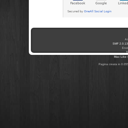
A 
SMF 2.0.13
Enot
T
Mac Like
Pagina creata in 0.05