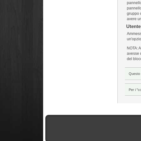
pannello
pannello.
gruppo d
avere un
Utente
Ammesso 
un'opzio
NOTA: Al
avesse d
del bloc
Questo 
Per i "c