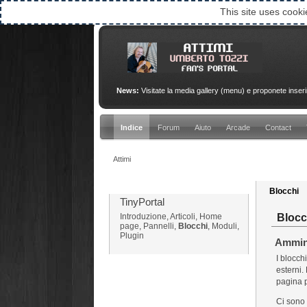
This site uses cooki
News:
Visitate la media gallery (menu) e proponete inser
Indice
Forum
Aiuto
Arcade
Contact
Attimi
Menu
Blocchi
TinyPortal
Blocc
Introduzione
,
Articoli
,
Home
page
,
Pannelli
,
Blocchi
,
Moduli
,
Plugin
Ammin
I blocch
esterni.
pagina p
Ci sono 