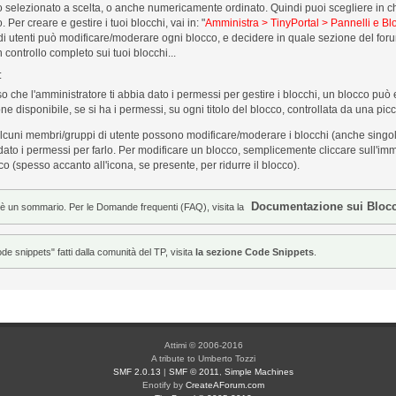
 selezionato a scelta, o anche numericamente ordinato. Quindi puoi scegliere in che 
 Per creare e gestire i tuoi blocchi, vai in: "
Amministra > TinyPortal > Pannelli e Bl
i utenti può modificare/moderare ogni blocco, e decidere in quale sezione del forum,
 controllo completo sui tuoi blocchi...
:
che l'amministratore ti abbia dato i permessi per gestire i blocchi, un blocco può
ne disponibile, se si ha i permessi, su ogni titolo del blocco, controllata da una pi
cuni membri/gruppi di utente possono modificare/moderare i blocchi (anche singola
ato i permessi per farlo. Per modificare un blocco, semplicemente cliccare sull'imm
co (spesso accanto all'icona, se presente, per ridurre il blocco).
Documentazione sui Bloc
è un sommario. Per le Domande frequenti (FAQ), visita la
ode snippets" fatti dalla comunità del TP, visita
la sezione Code Snippets
.
Attimi © 2006-2016
A tribute to Umberto Tozzi
SMF 2.0.13
|
SMF © 2011
,
Simple Machines
Enotify by
CreateAForum.com