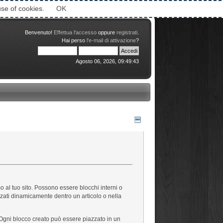
Attimi © 2006-2016
use of cookies.
OK
Benvenuto!
Effettua l'accesso
oppure
registrati
.
Hai perso
l'e-mail di attivazione
?
Agosto 06, 2026, 09:49:43
 al tuo sito. Possono essere blocchi interni o
zzati dinamicamente dentro un articolo o nella
. Ogni blocco creato può essere piazzato in un