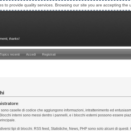
es to provide quality services. Browsing our site you are accepting the 
imenti, thanks!
Topics recenti
Accedi
Registrati
hi
istratore
:
i sono caselle di codice che aggiungono informazioni, intrattenimento ed entusiasmo
 Blocchi interni sono messi dentro i pannelli, e i blocchi esterni possono essere pia
rincipale.
diversi tipi di blocchi. RSS feed, Statistiche, News, PHP sono solo alcuni di questi