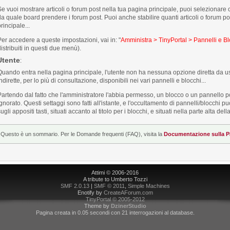
Se vuoi mostrare articoli o forum post nella tua pagina principale, puoi selezionare che
da quale board prendere i forum post. Puoi anche stabilire quanti articoli o forum p
rincipale...
Per accedere a queste impostazioni, vai in: "
Amministra > TinyPortal > Pannelli e Blo
distribuiti in questi due menù).
Utente
:
Quando entra nella pagina principale, l'utente non ha nessuna opzione diretta da 
ndirette, per lo più di consultazione, disponibili nei vari pannelli e blocchi...
Partendo dal fatto che l'amministratore l'abbia permesso, un blocco o un pannello 
ignorato. Questi settaggi sono fatti all'istante, e l'occultamento di pannelli/blocchi
ugli appositi tasti, situati accanto al titolo per i blocchi, e situati nella parte alta de
Questo è un sommario. Per le Domande frequenti (FAQ), visita la
Documentazione sulla Pa
Attimi © 2006-2016
A tribute to Umberto Tozzi
SMF 2.0.13
|
SMF © 2011
,
Simple Machines
Enotify by
CreateAForum.com
TinyPortal
© 2005-2012
Theme by
DzinerStudio
Pagina creata in 0.05 secondi con 21 interrogazioni al database.