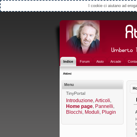
Select Language
▼
I cookie ci aiutano ad erogar
Indice
Forum
Aiuto
Arcade
Conta
Attimi
Menu
H
TinyPortal
P
Introduzione
,
Articoli
,
Home page
,
Pannelli
,
Blocchi
,
Moduli
,
Plugin