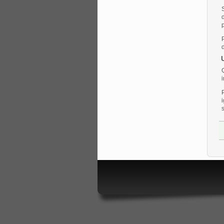
p
i
s