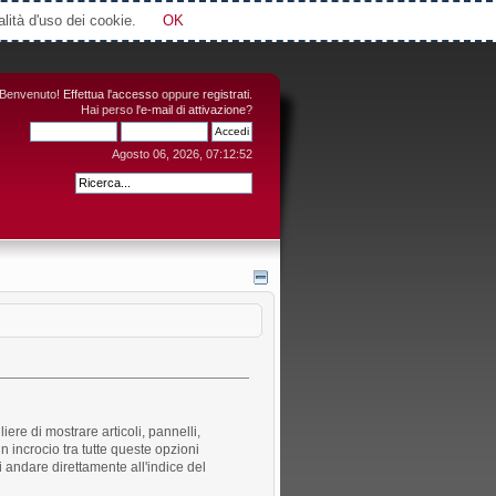
Attimi © 2006-2016
alità d'uso dei cookie.
OK
Benvenuto!
Effettua l'accesso
oppure
registrati
.
Hai perso
l'e-mail di attivazione
?
Agosto 06, 2026, 07:12:52
iere di mostrare articoli, pannelli,
n incrocio tra tutte queste opzioni
i andare direttamente all'indice del