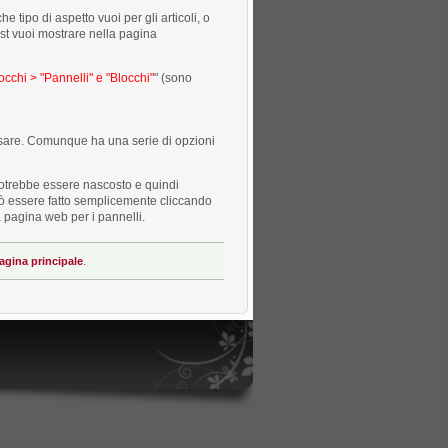
 tipo di aspetto vuoi per gli articoli, o
ost vuoi mostrare nella pagina
cchi > "Pannelli" e "Blocchi"
" (sono
usare. Comunque ha una serie di opzioni
potrebbe essere nascosto e quindi
 può essere fatto semplicemente cliccando
lla pagina web per i pannelli.
gina principale
.