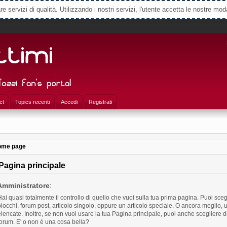
e servizi di qualità. Utilizzando i nostri servizi, l'utente accetta le nostre mod
ct
Topics recenti
Accedi
Registrati
ome page
agina principale
Amministratore
:
Hai quasi totalmente il controllo di quello che vuoi sulla tua prima pagina. Puoi scegl
blocchi, forum post, articolo singolo, oppure un articolo speciale. O ancora meglio, u
elencate. Inoltre, se non vuoi usare la tua Pagina principale, puoi anche scegliere d
forum. E' o non è una cosa bella?