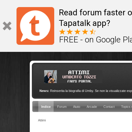
This site uses cookies to provide quality service
Read forum faster o
Tapatalk app?
FREE - on Google Pl
News:
Reinserita la biografia di Umby. Se non la visualizzate esp
Indice
Forum
Aiuto
Arcade
Contact
Topics 
Attimi