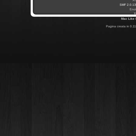
A 
SMF 2.0.13
Enot
T
Mac Like
Pagina creata in 0.11