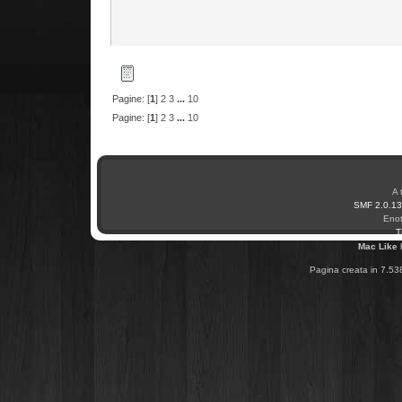
Post recenti
Pagine: [
1
]
2
3
...
10
Pagine: [
1
]
2
3
...
10
A 
SMF 2.0.13
Enot
T
Mac Like
Pagina creata in 7.53