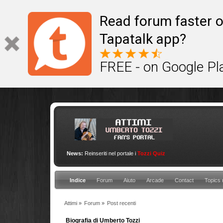
This site uses cookies to provide quality service
Read forum faster o
Tapatalk app?
FREE - on Google Pl
News:
Reinseriti nel portale i
Tozzi Quiz
Indice
Forum
Aiuto
Arcade
Contact
Topics 
Attimi
»
Forum
»
Post recenti
Biografia di Umberto Tozzi