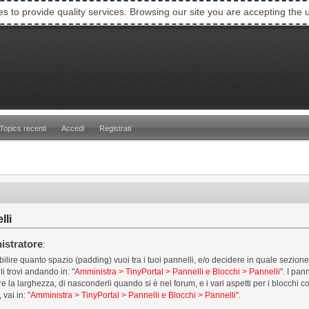
es to provide quality services. Browsing our site you are accepting the 
Topics recenti
Accedi
Registrati
lli
istratore
:
bilire quanto spazio (padding) vuoi tra i tuoi pannelli, e/o decidere in quale sezion
li trovi andando in: "
Amministra > TinyPortal > Pannelli e Blocchi > Pannelli
". I pa
e la larghezza, di nasconderli quando si è nel forum, e i vari aspetti per i blocchi 
 vai in: "
Amministra > TinyPortal > Pannelli e Blocchi > Pannelli
".