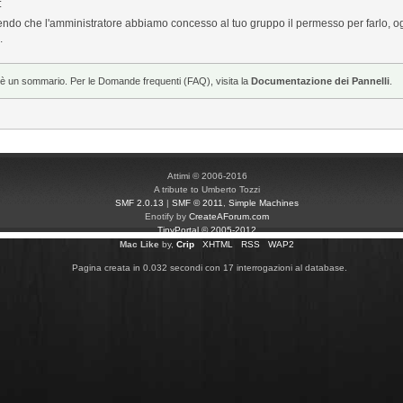
:
do che l'amministratore abbiamo concesso al tuo gruppo il permesso per farlo, o
.
è un sommario. Per le Domande frequenti (FAQ), visita la
Documentazione dei Pannelli
.
Attimi © 2006-2016
A tribute to Umberto Tozzi
SMF 2.0.13
|
SMF © 2011
,
Simple Machines
Enotify by
CreateAForum.com
TinyPortal
© 2005-2012
Mac Like
by,
Crip
XHTML
RSS
WAP2
Pagina creata in 0.032 secondi con 17 interrogazioni al database.