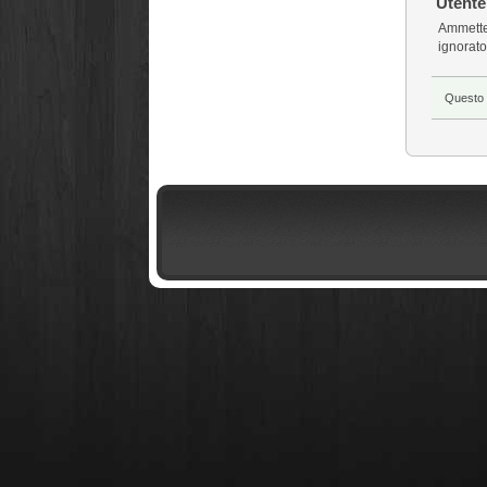
Utente
Ammetten
ignorato
Questo 