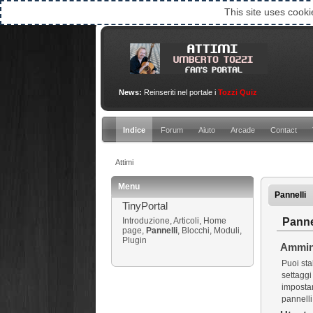
This site uses cooki
News:
Reinseriti nel portale i
Tozzi Quiz
Indice
Forum
Aiuto
Arcade
Contact
Attimi
Menu
Pannelli
TinyPortal
Panne
Introduzione
,
Articoli
,
Home
page
,
Pannelli
,
Blocchi
,
Moduli
,
Plugin
Ammin
Puoi sta
settaggi 
impostar
pannelli,