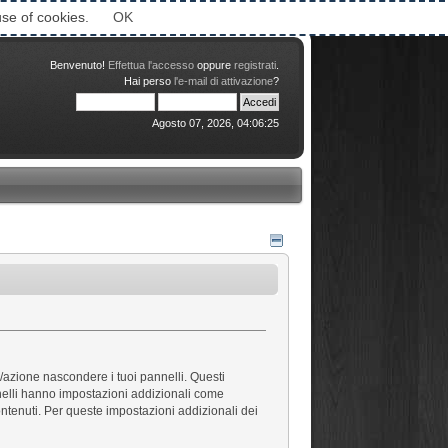
Attimi © 2006-2016
use of cookies.
OK
Benvenuto!
Effettua l'accesso
oppure
registrati
.
Hai perso
l'e-mail di attivazione
?
Agosto 07, 2026, 04:06:25
e/azione nascondere i tuoi pannelli. Questi
nnelli hanno impostazioni addizionali come
contenuti. Per queste impostazioni addizionali dei